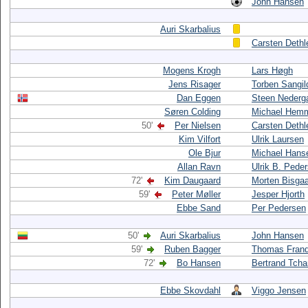
John Hansen
Auri Skarbalius
Carsten Dethl
Mogens Krogh
Lars Høgh
Jens Risager
Torben Sangil
Dan Eggen
Steen Nederg
Søren Colding
Michael Hem
50'
Per Nielsen
Carsten Dethl
Kim Vilfort
Ulrik Laursen
Ole Bjur
Michael Hans
Allan Ravn
Ulrik B. Pede
72'
Kim Daugaard
Morten Bisga
59'
Peter Møller
Jesper Hjorth
Ebbe Sand
Per Pedersen
50'
Auri Skarbalius
John Hansen
59'
Ruben Bagger
Thomas Fran
72'
Bo Hansen
Bertrand Tch
Ebbe Skovdahl
Viggo Jensen