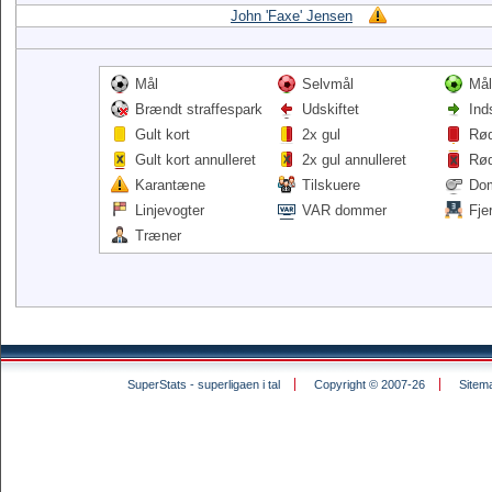
John 'Faxe' Jensen
Mål
Selvmål
Mål
Brændt straffespark
Udskiftet
Ind
Gult kort
2x gul
Rød
Gult kort annulleret
2x gul annulleret
Rød
Karantæne
Tilskuere
Do
Linjevogter
VAR dommer
Fje
Træner
SuperStats - superligaen i tal
Copyright © 2007-26
Sitem