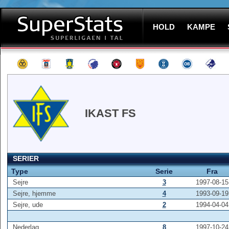
HOLD
KAMPE
IKAST FS
SERIER
Type
Serie
Fra
Sejre
3
1997-08-15
Sejre, hjemme
4
1993-09-19
Sejre, ude
2
1994-04-04
Nederlag
8
1997-10-24