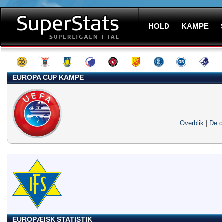
HOLD
KAMPE
EUROPA CUP KAMPE
Overblik
|
De d
EUROPÆISK STATISTIK