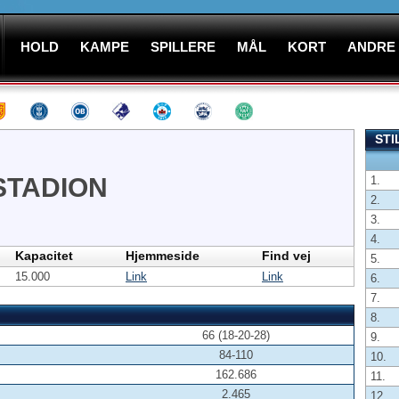
HOLD
KAMPE
SPILLERE
MÅL
KORT
ANDRE
STI
STADION
1.
2.
3.
4.
Kapacitet
Hjemmeside
Find vej
5.
15.000
Link
Link
6.
7.
8.
66 (18-20-28)
9.
84-110
10.
162.686
11.
2.465
12.