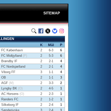
SITEMAP
LLINGEN
K
Mål
P
FC København
2
6-3
6
FC Midtjylland
(P)
2
5-3
6
Brøndby IF
2
2-1
4
FC Nordsjælland
2
2-1
4
Viborg FF
3
1-1
4
OB
2
1-1
3
AGF
(M)
2
3-3
2
Lyngby BK
(O)
2
4-5
1
AC Horsens
(O)
2
2-3
1
Randers FC
2
1-2
1
Silkeborg IF
2
2-4
1
Sønderjyske
3
2-4
1