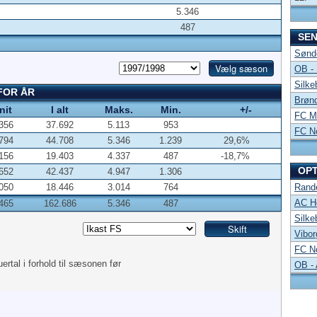
5.346
487
SE
Sønde
OB -
Silke
 FOR ÅR
Brønd
nit
I alt
Maks.
Min.
+/-
FC Mi
356
37.692
5.113
953
FC No
794
44.708
5.346
1.239
29,6%
156
19.403
4.337
487
-18,7%
OP
652
42.437
4.947
1.306
050
18.446
3.014
764
Rand
AC Ho
465
162.686
5.346
487
Silke
Vibor
FC No
uertal i forhold til sæsonen før
OB -