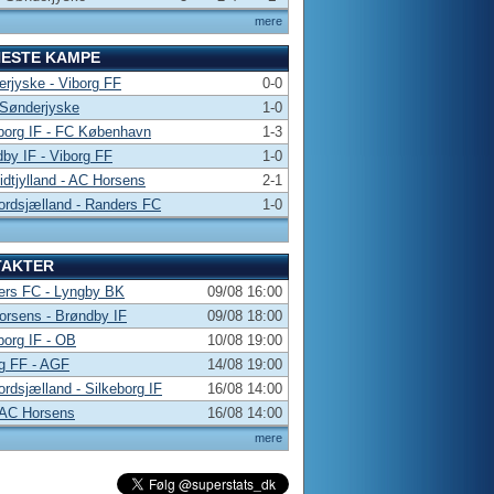
mere
NESTE KAMPE
rjyske - Viborg FF
0-0
 Sønderjyske
1-0
borg IF - FC København
1-3
by IF - Viborg FF
1-0
dtjylland - AC Horsens
2-1
rdsjælland - Randers FC
1-0
TAKTER
ers FC - Lyngby BK
09/08 16:00
rsens - Brøndby IF
09/08 18:00
borg IF - OB
10/08 19:00
g FF - AGF
14/08 19:00
rdsjælland - Silkeborg IF
16/08 14:00
 AC Horsens
16/08 14:00
mere