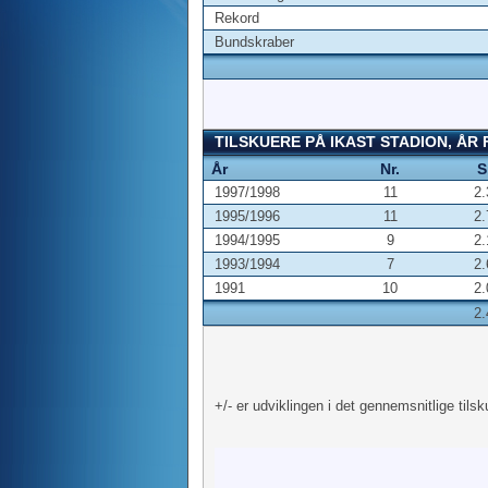
Rekord
Bundskraber
TILSKUERE PÅ IKAST STADION, ÅR
År
Nr.
S
1997/1998
11
2.
1995/1996
11
2.
1994/1995
9
2.
1993/1994
7
2.
1991
10
2.
2.
+/- er udviklingen i det gennemsnitlige tilsk