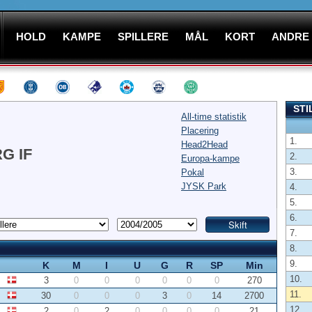
HOLD
KAMPE
SPILLERE
MÅL
KORT
ANDRE
STI
All-time statistik
Placering
1.
Head2Head
G IF
2.
Europa-kampe
3.
Pokal
JYSK Park
4.
5.
6.
7.
8.
9.
K
M
I
U
G
R
SP
Min
10.
3
0
0
0
0
0
0
270
11.
30
0
0
0
3
0
14
2700
12.
2
0
2
0
0
0
0
21