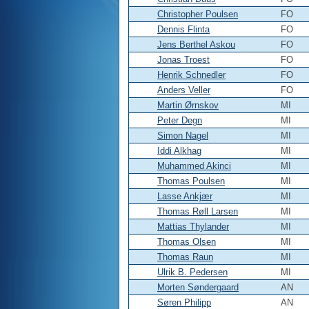
Christopher Poulsen
FO
Dennis Flinta
FO
Jens Berthel Askou
FO
Jonas Troest
FO
Henrik Schnedler
FO
Anders Veller
FO
Martin Ørnskov
MI
Peter Degn
MI
Simon Nagel
MI
Iddi Alkhag
MI
Muhammed Akinci
MI
Thomas Poulsen
MI
Lasse Ankjær
MI
Thomas Røll Larsen
MI
Mattias Thylander
MI
Thomas Olsen
MI
Thomas Raun
MI
Ulrik B. Pedersen
MI
Morten Søndergaard
AN
Søren Philipp
AN