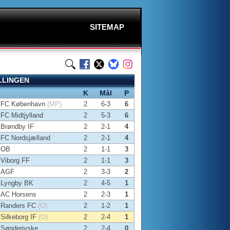
SITEMAP
LLINGEN
K
Mål
P
FC København
(MP)
2
6-3
6
FC Midtjylland
2
5-3
6
Brøndby IF
2
2-1
4
FC Nordsjælland
2
2-1
4
OB
2
1-1
3
Viborg FF
2
1-1
3
AGF
2
3-3
2
Lyngby BK
2
4-5
1
AC Horsens
2
2-3
1
Randers FC
(O)
2
1-2
1
Silkeborg IF
(O)
2
2-4
1
Sønderjyske
2
2-4
0