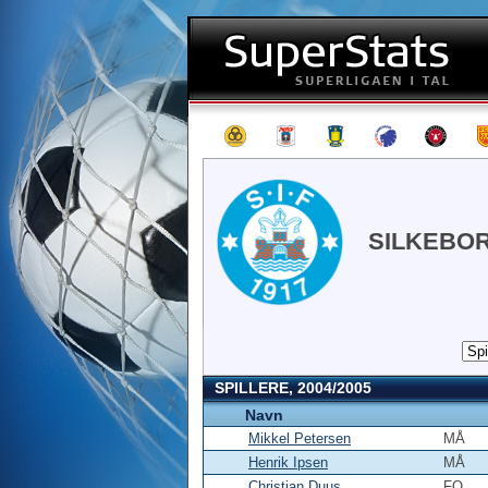
SILKEBOR
SPILLERE, 2004/2005
Navn
Mikkel Petersen
MÅ
Henrik Ipsen
MÅ
Christian Duus
FO