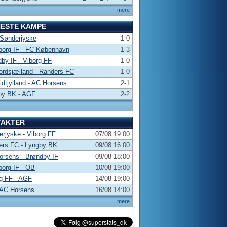
mere
NESTE KAMPE
 Sønderjyske
1-0
borg IF - FC København
1-3
by IF - Viborg FF
1-0
rdsjælland - Randers FC
1-0
dtjylland - AC Horsens
2-1
by BK - AGF
2-2
TAKTER
rjyske - Viborg FF
07/08 19:00
ers FC - Lyngby BK
09/08 16:00
rsens - Brøndby IF
09/08 18:00
borg IF - OB
10/08 19:00
g FF - AGF
14/08 19:00
 AC Horsens
16/08 14:00
mere