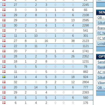
27
0
2
3
0
0
0
2245
3
0
3
0
1
0
6
66
SE
29
2
8
1
1
0
6
2108
OB -
29
0
0
1
3
0
13
2595
Silke
30
2
3
6
1
0
4
2298
Brønd
7
1
1
0
0
0
0
541
FC No
11
1
10
0
1
0
6
301
FC Mi
27
8
1
16
7
0
38
2123
Lyng
22
3
11
7
0
0
0
1121
20
7
0
2
1
0
4
1741
28
1
2
3
5
0
26
2352
OP
18
1
2
8
0
0
0
1231
Sønde
5
0
5
0
0
0
0
78
Rand
11
0
0
5
0
0
0
882
AC Ho
14
1
4
5
3
0
18
924
Silke
32
0
0
3
2
0
12
2804
Vibor
20
1
14
5
1
0
6
777
OB -
29
2
1
4
0
0
0
2393
8
1
1
5
1
0
6
560
6
1
4
2
0
0
0
176