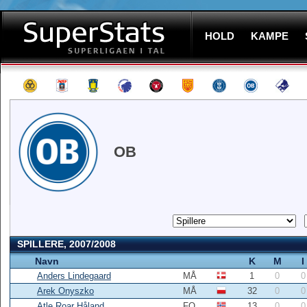
HOLD
KAMPE
OB
SPILLERE, 2007/2008
Navn
K
M
I
Anders Lindegaard
MÅ
1
0
0
Arek Onyszko
MÅ
32
0
0
Atle Roar Håland
FO
13
0
0