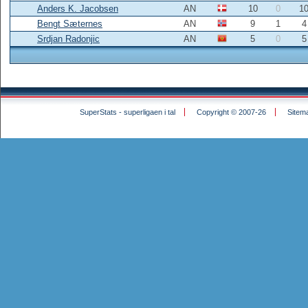
Anders K. Jacobsen
AN
10
0
1
Bengt Sæternes
AN
9
1
4
Srdjan Radonjic
AN
5
0
5
SuperStats - superligaen i tal
Copyright © 2007-26
Sitem