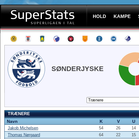
HOLD
KAMPE
SØNDERJYSKE
TRÆNERE
Navn
K
V
U
Jakob Michelsen
54
26
14
Thomas Nørgaard
64
22
15