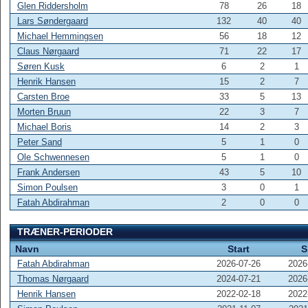
Glen Riddersholm
78
26
18
Lars Søndergaard
132
40
40
Michael Hemmingsen
56
18
12
Claus Nørgaard
71
22
17
Søren Kusk
6
2
1
Henrik Hansen
15
2
7
Carsten Broe
33
5
13
Morten Bruun
22
3
7
Michael Boris
14
2
3
Peter Sand
5
1
0
Ole Schwennesen
5
1
0
Frank Andersen
43
5
10
Simon Poulsen
3
0
1
Fatah Abdirahman
2
0
0
TRÆNER-PERIODER
Navn
Start
S
Fatah Abdirahman
2026-07-26
2026
Thomas Nørgaard
2024-07-21
2026
Henrik Hansen
2022-02-18
2022