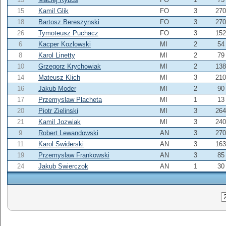
15
Kamil Glik
FO
3
270
18
Bartosz Bereszynski
FO
3
270
26
Tymoteusz Puchacz
FO
3
152
6
Kacper Kozlowski
MI
2
54
8
Karol Linetty
MI
2
79
10
Grzegorz Krychowiak
MI
2
138
14
Mateusz Klich
MI
3
210
16
Jakub Moder
MI
2
90
17
Przemyslaw Placheta
MI
1
13
20
Piotr Zielinski
MI
3
264
21
Kamil Jozwiak
MI
3
240
9
Robert Lewandowski
AN
3
270
11
Karol Swiderski
AN
3
163
19
Przemyslaw Frankowski
AN
3
85
24
Jakub Swierczok
AN
1
30