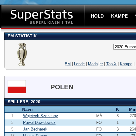
HOLD
KAMPE
EM STATISTIK
EM
|
Lande
|
Medaljer
|
Top X
|
Kampe
|
POLEN
SPILLERE, 2020
Navn
K
Mi
1
Wojciech Szczesny
MÅ
3
270
3
Pawel Dawidowicz
FO
1
6
5
Jan Bednarek
FO
3
264
13
Maciej Rybus
FO
1
73