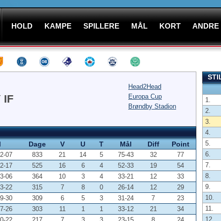
HOLD
KAMPE
SPILLERE
MÅL
KORT
ANDRE
STI
Head2Head
IF
Europa Cup
1.
Brøndby Stadion
2.
3.
4.
5.
l
Dage
V
U
T
Mål
Diff
Point
6.
2-07
833
21
14
5
75-43
32
77
7.
2-17
525
16
6
4
52-33
19
54
8.
3-06
364
10
3
4
33-21
12
33
9.
3-22
315
7
8
0
26-14
12
29
10.
9-30
309
6
5
3
31-24
7
23
11.
7-26
303
11
1
1
33-12
21
34
12.
0-22
217
7
3
3
23-15
8
24