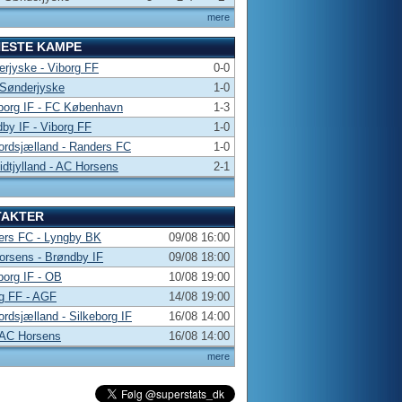
mere
NESTE KAMPE
rjyske - Viborg FF
0-0
 Sønderjyske
1-0
borg IF - FC København
1-3
by IF - Viborg FF
1-0
rdsjælland - Randers FC
1-0
dtjylland - AC Horsens
2-1
TAKTER
ers FC - Lyngby BK
09/08 16:00
rsens - Brøndby IF
09/08 18:00
borg IF - OB
10/08 19:00
g FF - AGF
14/08 19:00
rdsjælland - Silkeborg IF
16/08 14:00
 AC Horsens
16/08 14:00
mere