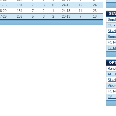
1-15
187
7
3
0
24-12
12
24
8-29
154
7
2
1
24-13
11
23
SE
7-29
259
5
3
2
20-13
7
18
Sønde
OB -
Silke
Brønd
FC No
FC Mi
OP
Rand
AC Ho
Silke
Vibor
FC No
OB -