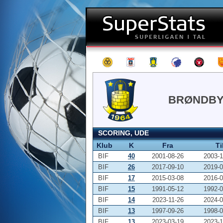
BRØNDBY 
SCORING, UDE
Klub
K
Fra
Ti
BIF
40
2001-08-26
2003-1
BIF
26
2017-09-10
2019-0
BIF
17
2015-03-08
2016-0
BIF
15
1991-05-12
1992-0
BIF
14
2023-11-26
2024-0
BIF
13
1997-09-26
1998-0
BIF
13
2023-03-19
2023-1