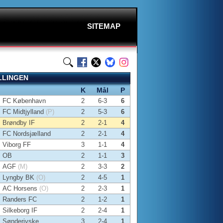
SITEMAP
LLINGEN
K
Mål
P
FC København
2
6-3
6
FC Midtjylland
(P)
2
5-3
6
Brøndby IF
2
2-1
4
FC Nordsjælland
2
2-1
4
Viborg FF
3
1-1
4
OB
2
1-1
3
AGF
(M)
2
3-3
2
Lyngby BK
(O)
2
4-5
1
AC Horsens
(O)
2
2-3
1
Randers FC
2
1-2
1
Silkeborg IF
2
2-4
1
Sønderjyske
3
2-4
1