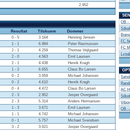
2.952
SE
OB -
Silke
Resultat
Tilskuere
Dommer
Brønd
0 - 5
3.164
Henning Jensen
FC No
1 - 1
6.984
Peter Rasmussen
FC Mi
2 - 1
4.259
Thomas Vejlgaard
Lyng
2 - 0
4.563
Emil Laursen
2 - 1
4.438
Henrik Kragh
1 - 2
6.655
Claus Bo Larsen
OP
0 - 2
3.059
Michael Johansen
Sønde
0 - 2
4.610
Henrik Kragh
Rand
0 - 4
4.472
Claus Bo Larsen
AC Ho
2 - 3
2.952
Jesper Overgaard
Silke
2 - 3
5.314
Anders Hermansen
Vibor
1 - 3
3.671
Emil Laursen
OB -
1 - 1
4.742
Michael Johansen
0 - 1
5.757
Michael Svendsen
3 - 2
3.021
Jesper Overgaard