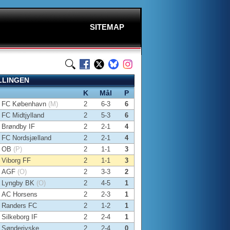
SITEMAP
LLINGEN
K
Mål
P
FC København
(M)
2
6-3
6
FC Midtjylland
2
5-3
6
Brøndby IF
2
2-1
4
FC Nordsjælland
2
2-1
4
OB
(P)
2
1-1
3
Viborg FF
2
1-1
3
AGF
(O)
2
3-3
2
Lyngby BK
(O)
2
4-5
1
AC Horsens
2
2-3
1
Randers FC
2
1-2
1
Silkeborg IF
2
2-4
1
Sønderjyske
2
2-4
0