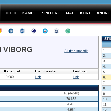
HOLD
KAMPE
SPILLERE
MÅL
KORT
ANDRE
STI
I VIBORG
1.
All time statistik
2.
3.
4.
Kapacitet
Hjemmeside
Find vej
5.
10.000
Link
Link
6.
7.
8.
16 (4-2-10)
9.
70.662
10.
4.416
11.
6.984
12.