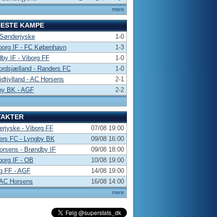
mere
NESTE KAMPE
 Sønderjyske
1-0
borg IF - FC København
1-3
by IF - Viborg FF
1-0
rdsjælland - Randers FC
1-0
dtjylland - AC Horsens
2-1
by BK - AGF
2-2
TAKTER
rjyske - Viborg FF
07/08 19:00
ers FC - Lyngby BK
09/08 16:00
rsens - Brøndby IF
09/08 18:00
borg IF - OB
10/08 19:00
g FF - AGF
14/08 19:00
 AC Horsens
16/08 14:00
mere