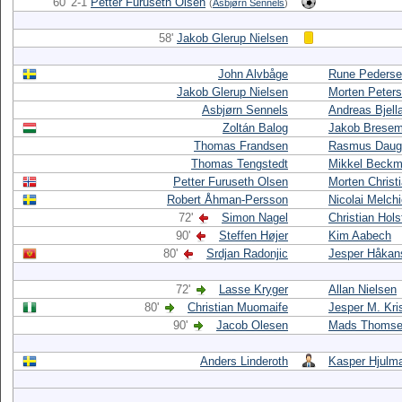
60' 2-1
Petter Furuseth Olsen
(
Asbjørn Sennels
)
58'
Jakob Glerup Nielsen
John Alvbåge
Rune Peders
Jakob Glerup Nielsen
Morten Peter
Asbjørn Sennels
Andreas Bjell
Zoltán Balog
Jakob Brese
Thomas Frandsen
Rasmus Daug
Thomas Tengstedt
Mikkel Beck
Petter Furuseth Olsen
Morten Christ
Robert Åhman-Persson
Nicolai Melch
72'
Simon Nagel
Christian Hols
90'
Steffen Højer
Kim Aabech
80'
Srdjan Radonjic
Jesper Håkan
72'
Lasse Kryger
Allan Nielsen
80'
Christian Muomaife
Jesper M. Kri
90'
Jacob Olesen
Mads Thoms
Anders Linderoth
Kasper Hjulm