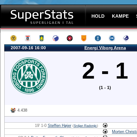
HOLD
KAMPE
2007-09-16 16:00
Energi Viborg Arena
2 - 1
(1 - 1)
4.438
19' 1-0
Steffen Højer
(
Srdjan Radonjic
)
Morten Christ