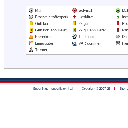
Mål
Selvmål
Mål
Brændt straffespark
Udskiftet
Ind
Gult kort
2x gul
Rød
Gult kort annulleret
2x gul annulleret
Rød
Karantæne
Tilskuere
Do
Linjevogter
VAR dommer
Fje
Træner
SuperStats - superligaen i tal
Copyright © 2007-26
Sitem