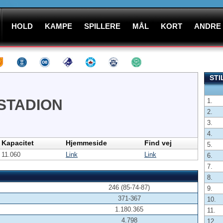
HOLD
KAMPE
SPILLERE
MÅL
KORT
ANDRE
STI
STADION
1.
2.
3.
4.
Kapacitet
Hjemmeside
Find vej
5.
11.060
Link
Link
6.
7.
8.
246 (85-74-87)
9.
371-367
10.
1.180.365
11.
4.798
12.