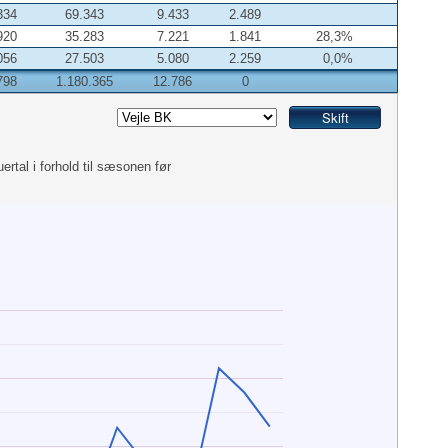
334
69.343
9.433
2.489
920
35.283
7.221
1.841
28,3%
056
27.503
5.080
2.259
0,0%
798
1.180.365
12.786
0
uertal i forhold til sæsonen før