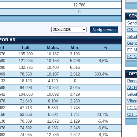
12.786
0
SE
Sønde
OB -
Silke
 FOR ÅR
Brønd
nit
I alt
Maks.
Min.
+/-
FC Mi
576
105.209
10.187
3.196
FC No
580
121.284
10.158
5.496
-8,6%
295
132.726
10.408
6.516
OP
909
78.550
10.107
2.612
333,4%
133
18.123
4.120
0
Rand
588
94.998
10.254
3.045
AC Ho
542
104.668
10.092
3.429
Silke
478
71.643
8.104
2.280
Vibor
982
47.713
5.830
1.745
FC No
156
53.656
5.502
1.711
-23,7%
OB -
138
70.339
11.072
2.129
-5,4%
376
74.392
8.236
2.248
-6,6%
683
74.935
12.786
1.822
8,1%