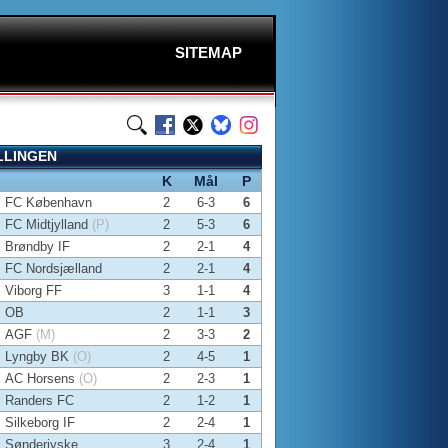
SITEMAP
LLINGEN
K
Mål
P
FC København
2
6-3
6
FC Midtjylland
(P)
2
5-3
6
Brøndby IF
2
2-1
4
FC Nordsjælland
2
2-1
4
Viborg FF
3
1-1
4
OB
2
1-1
3
AGF
(M)
2
3-3
2
Lyngby BK
(O)
2
4-5
1
AC Horsens
(O)
2
2-3
1
Randers FC
2
1-2
1
Silkeborg IF
2
2-4
1
Sønderjyske
3
2-4
1