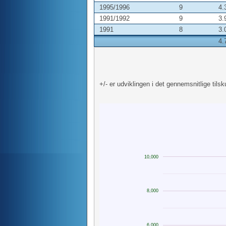
1995/1996
9
4.
1991/1992
9
3.
1991
8
3.
4.
+/- er udviklingen i det gennemsnitlige tilsk
10,000
8,000
6,000