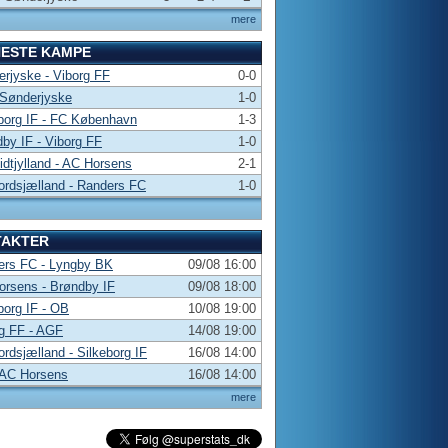
mere
NESTE KAMPE
rjyske - Viborg FF
0-0
 Sønderjyske
1-0
borg IF - FC København
1-3
by IF - Viborg FF
1-0
dtjylland - AC Horsens
2-1
rdsjælland - Randers FC
1-0
TAKTER
ers FC - Lyngby BK
09/08 16:00
rsens - Brøndby IF
09/08 18:00
borg IF - OB
10/08 19:00
g FF - AGF
14/08 19:00
rdsjælland - Silkeborg IF
16/08 14:00
 AC Horsens
16/08 14:00
mere