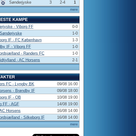
Sønderjyske
3
2-4
1
mere
NESTE KAMPE
rjyske - Viborg FF
0-0
 Sønderjyske
1-0
borg IF - FC København
1-3
by IF - Viborg FF
1-0
rdsjælland - Randers FC
1-0
dtjylland - AC Horsens
2-1
TAKTER
ers FC - Lyngby BK
09/08 16:00
rsens - Brøndby IF
09/08 18:00
borg IF - OB
10/08 19:00
g FF - AGF
14/08 19:00
 AC Horsens
16/08 14:00
rdsjælland - Silkeborg IF
16/08 14:00
mere