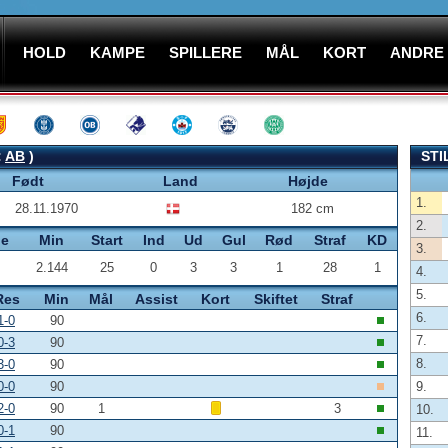
HOLD
KAMPE
SPILLERE
MÅL
KORT
ANDRE
:
AB
)
STI
Født
Land
Højde
1.
28.11.1970
182 cm
2.
pe
Min
Start
Ind
Ud
Gul
Rød
Straf
KD
3.
2.144
25
0
3
3
1
28
1
4.
5.
Res
Min
Mål
Assist
Kort
Skiftet
Straf
6.
1-0
90
7.
0-3
90
8.
3-0
90
0-0
90
9.
2-0
90
1
3
10.
0-1
90
11.