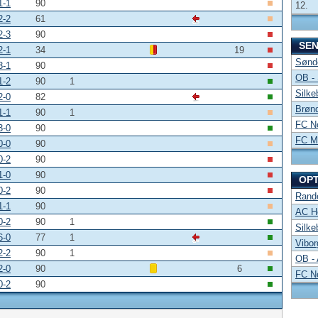
1-1
90
12.
2-2
61
2-3
90
SE
2-1
34
19
Sønde
3-1
90
OB -
1-2
90
1
Silke
2-0
82
Brønd
1-1
90
1
FC No
3-0
90
FC Mi
0-0
90
0-2
90
1-0
90
OP
0-2
90
Rand
1-1
90
AC Ho
0-2
90
1
Silke
6-0
77
1
Vibor
2-2
90
1
OB -
2-0
90
6
FC No
0-2
90