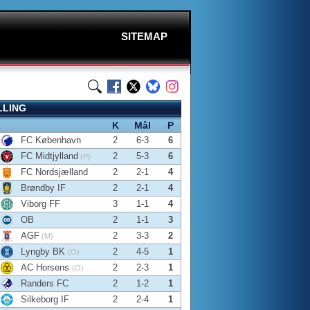
SITEMAP
LLING
K
Mål
P
FC København
2
6-3
6
FC Midtjylland
2
5-3
6
(P)
FC Nordsjælland
2
2-1
4
Brøndby IF
2
2-1
4
Viborg FF
3
1-1
4
OB
2
1-1
3
AGF
2
3-3
2
(M)
Lyngby BK
2
4-5
1
(O)
AC Horsens
2
2-3
1
(O)
Randers FC
2
1-2
1
Silkeborg IF
2
2-4
1