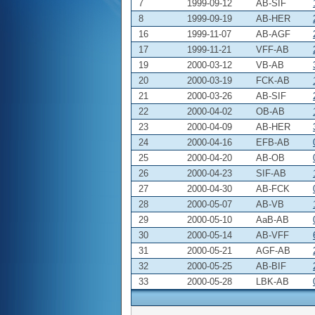
7
1999-09-12
AB-SIF
8
1999-09-19
AB-HER
16
1999-11-07
AB-AGF
17
1999-11-21
VFF-AB
19
2000-03-12
VB-AB
20
2000-03-19
FCK-AB
21
2000-03-26
AB-SIF
22
2000-04-02
OB-AB
23
2000-04-09
AB-HER
24
2000-04-16
EFB-AB
25
2000-04-20
AB-OB
26
2000-04-23
SIF-AB
27
2000-04-30
AB-FCK
28
2000-05-07
AB-VB
29
2000-05-10
AaB-AB
30
2000-05-14
AB-VFF
31
2000-05-21
AGF-AB
32
2000-05-25
AB-BIF
33
2000-05-28
LBK-AB