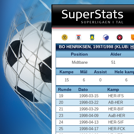
BO HENRIKSEN, 1997/1998 (KLUB:
H
Position
Alder
Midtbane
51
Kampe
Mål
Assist
Hele kam
15
6
0
6
Runde
Dato
Kamp
19
1998-03-15
HER-IFS
20
1998-03-22
AB-HER
21
1998-03-29
HER-BIF
23
1998-04-09
AaB-HER
24
1998-04-13
HER-SIF
25
1998-04-17
HER-FCK