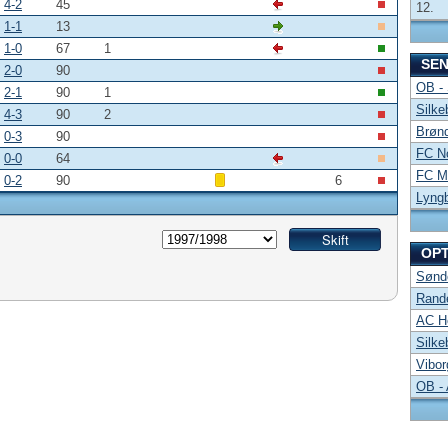
4-2
45
12.
1-1
13
1-0
67
1
SE
2-0
90
OB -
2-1
90
1
Silke
4-3
90
2
Brønd
0-3
90
FC No
0-0
64
FC Mi
0-2
90
6
Lyng
OP
Sønde
Rand
AC Ho
Silke
Vibor
OB -