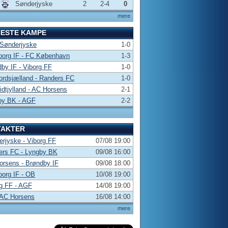
Sønderjyske
2
2-4
0
mere
NESTE KAMPE
 Sønderjyske
1-0
borg IF - FC København
1-3
by IF - Viborg FF
1-0
rdsjælland - Randers FC
1-0
dtjylland - AC Horsens
2-1
by BK - AGF
2-2
TAKTER
rjyske - Viborg FF
07/08 19:00
ers FC - Lyngby BK
09/08 16:00
rsens - Brøndby IF
09/08 18:00
borg IF - OB
10/08 19:00
g FF - AGF
14/08 19:00
 AC Horsens
16/08 14:00
mere