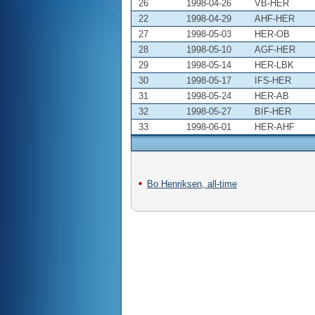
26
1998-04-26
VB-HER
22
1998-04-29
AHF-HER
27
1998-05-03
HER-OB
28
1998-05-10
AGF-HER
29
1998-05-14
HER-LBK
30
1998-05-17
IFS-HER
31
1998-05-24
HER-AB
32
1998-05-27
BIF-HER
33
1998-06-01
HER-AHF
Bo Henriksen, all-time