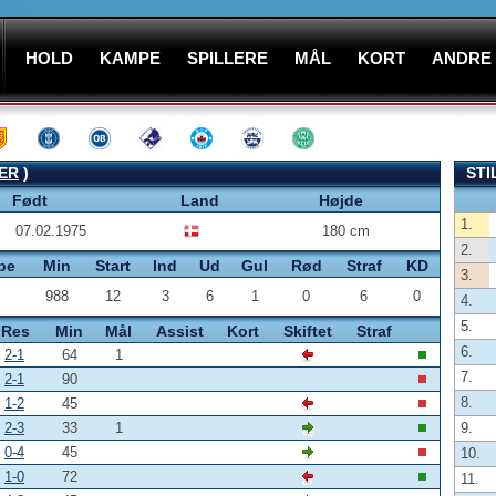
HOLD
KAMPE
SPILLERE
MÅL
KORT
ANDRE
ER
)
STI
Født
Land
Højde
1.
07.02.1975
180 cm
2.
pe
Min
Start
Ind
Ud
Gul
Rød
Straf
KD
3.
988
12
3
6
1
0
6
0
4.
5.
Res
Min
Mål
Assist
Kort
Skiftet
Straf
6.
2-1
64
1
7.
2-1
90
8.
1-2
45
2-3
33
1
9.
0-4
45
10.
1-0
72
11.