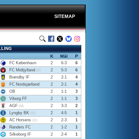
SITEMAP
LLING
K
Mål
P
FC København
2
6-3
6
FC Midtjylland
2
5-3
6
(P)
Brøndby IF
2
2-1
4
FC Nordsjælland
2
2-1
4
OB
2
1-1
3
Viborg FF
2
1-1
3
AGF
2
3-3
2
(M)
Lyngby BK
2
4-5
1
(O)
AC Horsens
2
2-3
1
(O)
Randers FC
2
1-2
1
Silkeborg IF
2
2-4
1