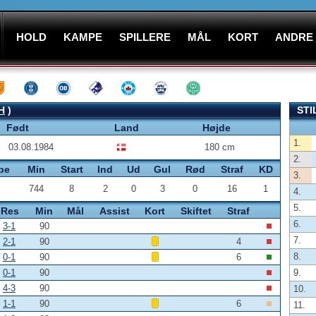
HOLD
KAMPE
SPILLERE
MÅL
KORT
ANDRE
H
)
STI
Født
Land
Højde
1.
03.08.1984
180 cm
2.
pe
Min
Start
Ind
Ud
Gul
Rød
Straf
KD
3.
744
8
2
0
3
0
16
1
4.
5.
Res
Min
Mål
Assist
Kort
Skiftet
Straf
6.
3-1
90
7.
2-1
90
4
8.
0-1
90
6
0-1
90
9.
4-3
90
10.
1-1
90
6
11.