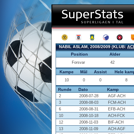
NABIL ASLAM, 2008/2009 (KLUB:
AC
Position
Alder
Forsvar
42
Kampe
Mål
Assist
Hele kam
10
0
0
8
Runde
Dato
Kamp
2
2008-07-28
AGF-ACH
3
2008-08-03
FCM-ACH
6
2008-08-31
EFB-ACH
10
2008-10-18
ACH-FCK
12
2008-11-03
BIF-ACH
13
2008-11-09
ACH-AGF