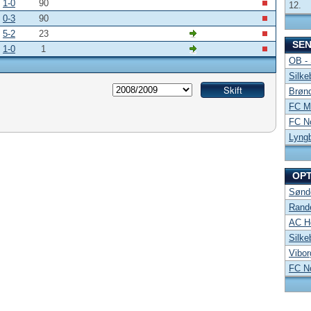
1-0
90
12.
0-3
90
5-2
23
SE
1-0
1
OB -
Silke
Brønd
FC Mi
FC No
Lyng
OP
Sønde
Rand
AC Ho
Silke
Vibor
FC No