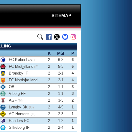
SITEMAP
LLING
K
Mål
P
FC København
2
6-3
6
FC Midtjylland
2
5-3
6
(P)
Brøndby IF
2
2-1
4
FC Nordsjælland
2
2-1
4
OB
2
1-1
3
Viborg FF
2
1-1
3
AGF
2
3-3
2
(M)
Lyngby BK
2
4-5
1
(O)
AC Horsens
2
2-3
1
(O)
Randers FC
2
1-2
1
Silkeborg IF
2
2-4
1