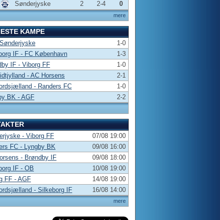
Sønderjyske
2
2-4
0
mere
NESTE KAMPE
 Sønderjyske
1-0
borg IF - FC København
1-3
by IF - Viborg FF
1-0
dtjylland - AC Horsens
2-1
rdsjælland - Randers FC
1-0
by BK - AGF
2-2
TAKTER
rjyske - Viborg FF
07/08 19:00
ers FC - Lyngby BK
09/08 16:00
rsens - Brøndby IF
09/08 18:00
borg IF - OB
10/08 19:00
g FF - AGF
14/08 19:00
rdsjælland - Silkeborg IF
16/08 14:00
mere