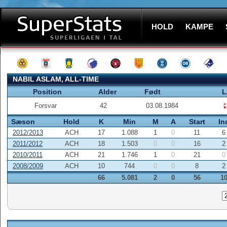
HOLD
KAMPE
NABIL ASLAM, ALL-TIME
Position
Alder
Født
L
Forsvar
42
03.08.1984
Sæson
Hold
K
Min
M
A
Start
In
2012/2013
ACH
17
1.088
1
0
11
6
2011/2012
ACH
18
1.503
0
0
16
2
2010/2011
ACH
21
1.746
1
0
21
0
2008/2009
ACH
10
744
0
0
8
2
66
5.081
2
0
56
1