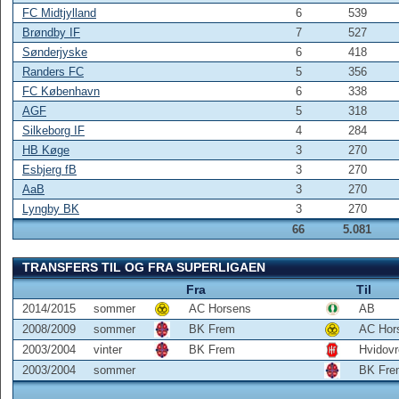
FC Midtjylland
6
539
Brøndby IF
7
527
Sønderjyske
6
418
Randers FC
5
356
FC København
6
338
AGF
5
318
Silkeborg IF
4
284
HB Køge
3
270
Esbjerg fB
3
270
AaB
3
270
Lyngby BK
3
270
66
5.081
TRANSFERS TIL OG FRA SUPERLIGAEN
Fra
Til
2014/2015
sommer
AC Horsens
AB
2008/2009
sommer
BK Frem
AC Hor
2003/2004
vinter
BK Frem
Hvidovr
2003/2004
sommer
BK Fre