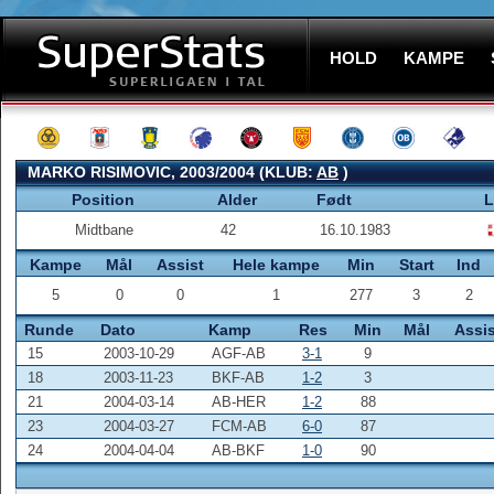
HOLD
KAMPE
MARKO RISIMOVIC, 2003/2004 (KLUB:
AB
)
Position
Alder
Født
L
Midtbane
42
16.10.1983
Kampe
Mål
Assist
Hele kampe
Min
Start
Ind
5
0
0
1
277
3
2
Runde
Dato
Kamp
Res
Min
Mål
Assis
15
2003-10-29
AGF-AB
3-1
9
18
2003-11-23
BKF-AB
1-2
3
21
2004-03-14
AB-HER
1-2
88
23
2004-03-27
FCM-AB
6-0
87
24
2004-04-04
AB-BKF
1-0
90