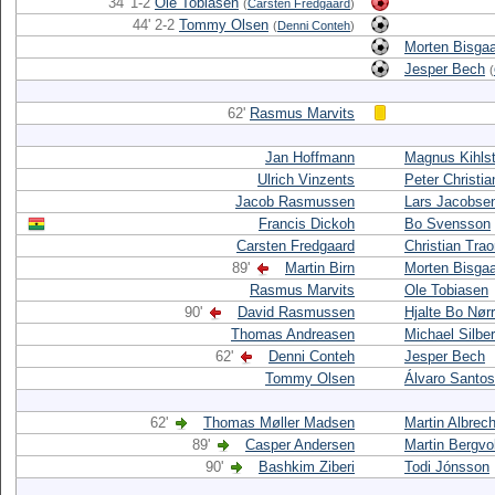
34' 1-2
Ole Tobiasen
(
Carsten Fredgaard
)
44' 2-2
Tommy Olsen
(
Denni Conteh
)
Morten Bisga
Jesper Bech
(
62'
Rasmus Marvits
Jan Hoffmann
Magnus Kihls
Ulrich Vinzents
Peter Christi
Jacob Rasmussen
Lars Jacobse
Francis Dickoh
Bo Svensson
Carsten Fredgaard
Christian Trao
89'
Martin Birn
Morten Bisga
Rasmus Marvits
Ole Tobiasen
90'
David Rasmussen
Hjalte Bo Nør
Thomas Andreasen
Michael Silbe
62'
Denni Conteh
Jesper Bech
Tommy Olsen
Álvaro Santos
62'
Thomas Møller Madsen
Martin Albrec
89'
Casper Andersen
Martin Bergvo
90'
Bashkim Ziberi
Todi Jónsson