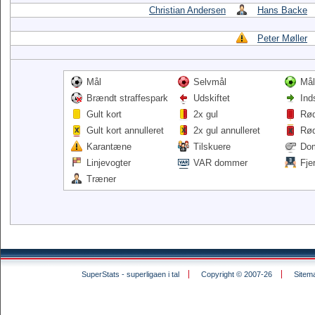
Christian Andersen
Hans Backe
Peter Møller
Mål
Selvmål
Mål
Brændt straffespark
Udskiftet
Ind
Gult kort
2x gul
Rød
Gult kort annulleret
2x gul annulleret
Rød
Karantæne
Tilskuere
Do
Linjevogter
VAR dommer
Fje
Træner
SuperStats - superligaen i tal
Copyright © 2007-26
Sitem