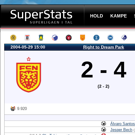
HOLD
KAMPE
2004-05-29 15:00
Right to Dream Park
2 - 4
(2 - 2)
9.920
Álvaro Santos
Jesper Bech
(