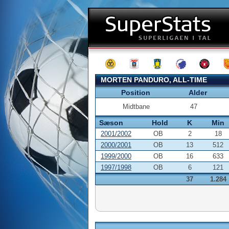
MORTEN PANDURO, ALL-TIME
Position
Alder
Midtbane
47
Sæson
Hold
K
Min
2001/2002
OB
2
18
2000/2001
OB
13
512
1999/2000
OB
16
633
1997/1998
OB
6
121
37
1.284