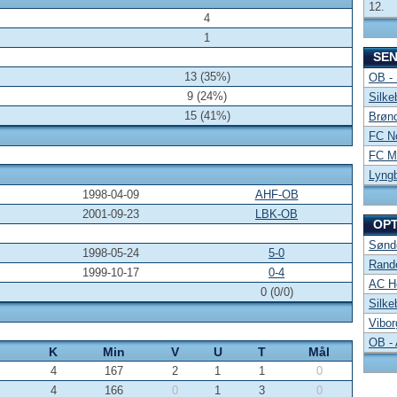
12.
4
1
SE
13 (35%)
OB -
9 (24%)
Silke
15 (41%)
Brønd
FC No
FC Mi
Lyng
1998-04-09
AHF-OB
2001-09-23
LBK-OB
OP
Sønde
1998-05-24
5-0
Rand
1999-10-17
0-4
AC Ho
0 (0/0)
Silke
Vibor
OB -
K
Min
V
U
T
Mål
4
167
2
1
1
0
4
166
0
1
3
0