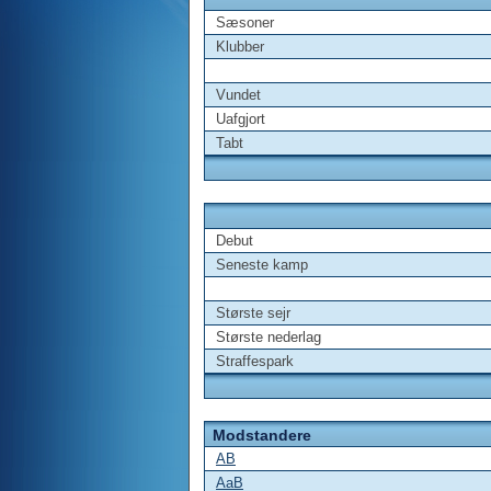
Sæsoner
Klubber
Vundet
Uafgjort
Tabt
Debut
Seneste kamp
Største sejr
Største nederlag
Straffespark
Modstandere
AB
AaB