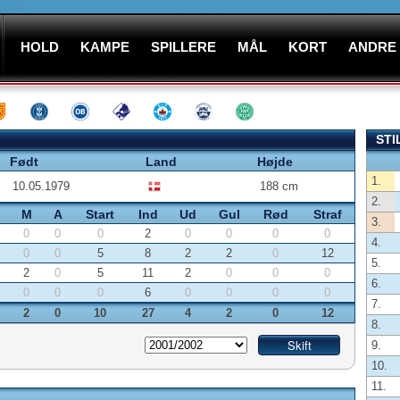
HOLD
KAMPE
SPILLERE
MÅL
KORT
ANDRE
STI
Født
Land
Højde
1.
10.05.1979
188 cm
2.
M
A
Start
Ind
Ud
Gul
Rød
Straf
3.
0
0
0
2
0
0
0
0
4.
0
0
5
8
2
2
0
12
5.
2
0
5
11
2
0
0
0
6.
0
0
0
6
0
0
0
0
7.
2
0
10
27
4
2
0
12
8.
9.
10.
11.