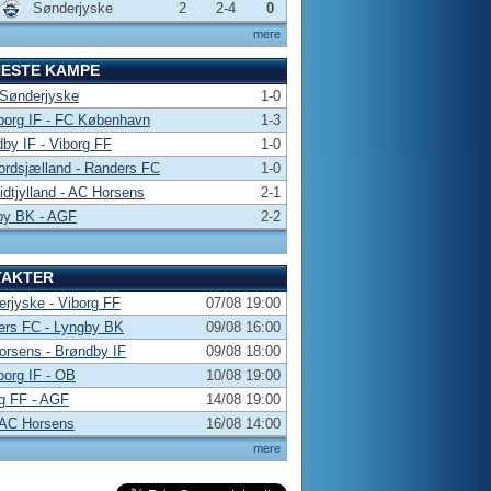
Sønderjyske
2
2-4
0
mere
NESTE KAMPE
 Sønderjyske
1-0
borg IF - FC København
1-3
by IF - Viborg FF
1-0
rdsjælland - Randers FC
1-0
dtjylland - AC Horsens
2-1
by BK - AGF
2-2
TAKTER
rjyske - Viborg FF
07/08 19:00
ers FC - Lyngby BK
09/08 16:00
rsens - Brøndby IF
09/08 18:00
borg IF - OB
10/08 19:00
g FF - AGF
14/08 19:00
 AC Horsens
16/08 14:00
mere