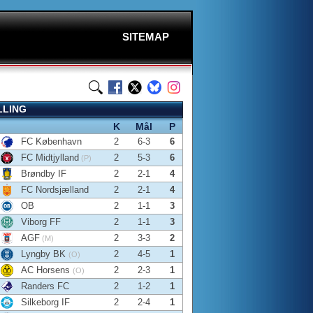
SITEMAP
LLING
K
Mål
P
FC København
2
6-3
6
FC Midtjylland
2
5-3
6
(P)
Brøndby IF
2
2-1
4
FC Nordsjælland
2
2-1
4
OB
2
1-1
3
Viborg FF
2
1-1
3
AGF
2
3-3
2
(M)
Lyngby BK
2
4-5
1
(O)
AC Horsens
2
2-3
1
(O)
Randers FC
2
1-2
1
Silkeborg IF
2
2-4
1