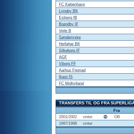
FC København
Lyngby BK
Esbjerg fB
Brøndby IF
Vejle B
Sønderjyske
Herfølge BK
Silkeborg IF
AGF
Viborg FF
Aarhus Fremad
Ikast fS
FC Midtjylland
TRANSFERS TIL OG FRA SUPERLIG
Fra
2001/2002
vinter
OB
1997/1998
vinter