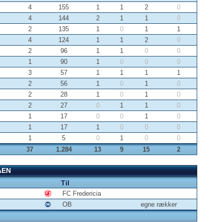
4
155
1
1
2
0
4
144
2
1
1
0
2
135
1
0
1
1
4
124
1
1
2
0
2
96
1
1
0
0
1
90
1
0
0
0
3
57
1
1
1
1
2
56
1
0
1
0
2
28
1
0
1
0
2
27
0
1
1
0
1
17
0
0
1
0
1
17
1
0
0
0
1
5
0
1
0
0
37
1.284
13
9
15
2
AEN
Til
FC Fredericia
OB
egne rækker