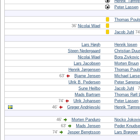
Henrik 'Tømre
Peter Lassen
Thomas Poul
36'
Nicolai Wael
Jacob Juhl
74
Lars Høgh
Henrik Ipsen
Steen Nedergaard
Christian Duu
Nicolai Wael
Bora Zivkovic
Lars Jacobsen
Morten Bruun
Henrik Jørgensen
Thomas Poul
63'
Bjarne Jensen
Michael Larse
Ulrik B. Pedersen
Peter Sørens
Sune Heilbo
Jacob Juhl
7
Mads Bartram
Thomas Røll 
74'
Ulrik Johansen
Peter Lassen
46'
Greger Andrijevski
Henrik 'Tømre
46'
Morten Panduro
Nocko Jokovi
63'
Mads Jensen
Peder Knuds
74'
Jesper Bengtsson
Lars Brøgger