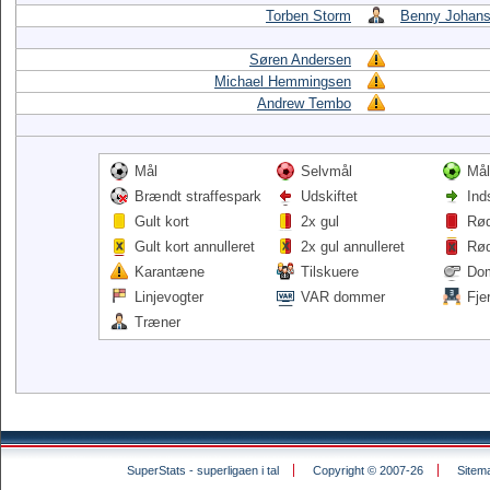
Torben Storm
Benny Johan
Søren Andersen
Michael Hemmingsen
Andrew Tembo
Mål
Selvmål
Mål
Brændt straffespark
Udskiftet
Ind
Gult kort
2x gul
Rød
Gult kort annulleret
2x gul annulleret
Rød
Karantæne
Tilskuere
Do
Linjevogter
VAR dommer
Fje
Træner
SuperStats - superligaen i tal
Copyright © 2007-26
Sitem