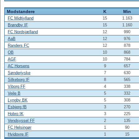
Modstandere
K
Min
FC Midtjylland
15
1.163
Brøndby IF
15
1.160
FC Nordsjælland
12
990
AaB
12
976
Randers FC
12
878
OB
10
868
AGF
10
784
AC Horsens
9
657
Sønderjyske
7
630
Silkeborg IF
8
565
Viborg FF
4
338
Vejle B
5
332
Lyngby BK
5
308
Esbjerg fB
3
270
Hobro IK
3
225
Vendsyssel FF
2
135
FC Helsingør
1
90
Hvidovre IF
1
15