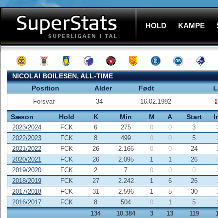
HOLD
KAMPE
NICOLAI BOILESEN, ALL-TIME
Position
Alder
Født
L
Forsvar
34
16.02.1992
Sæson
Hold
K
Min
M
A
Start
I
2023/2024
FCK
6
275
0
0
3
2022/2023
FCK
8
499
0
0
5
2021/2022
FCK
26
2.166
0
0
24
2020/2021
FCK
26
2.095
1
1
26
2019/2020
FCK
2
7
0
0
0
2018/2019
FCK
27
2.242
1
6
26
2017/2018
FCK
31
2.596
1
5
30
2016/2017
FCK
8
504
0
1
5
134
10.384
3
13
119