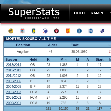
HOLD
KAMPE
MORTEN SKOUBO, ALL-TIME
Position
Alder
Født
L
Angriber
46
30.06.1980
Sæson
Hold
K
Min
M
A
Start
2013/2014
OB
23
1.386
4
1
17
2012/2013
OB
25
1.086
5
2
12
2011/2012
OB
22
1.098
2
1
12
2005/2006
BIF
12
884
8
2
10
2004/2005
BIF
29
2.374
11
5
28
2002/2003
FCM
4
277
1
0
3
2001/2002
FCM
27
2.290
19
7
27
2000/2001
FCM
19
755
3
3
8
161
10.150
53
21
117