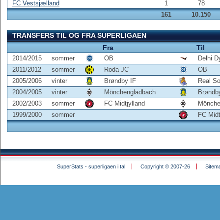
FC Vestsjælland
1
78
161
10.150
TRANSFERS TIL OG FRA SUPERLIGAEN
Fra
Til
2014/2015
sommer
OB
Delhi 
2011/2012
sommer
Roda JC
OB
2005/2006
vinter
Brøndby IF
Real S
2004/2005
vinter
Mönchengladbach
Brøndb
2002/2003
sommer
FC Midtjylland
Mönche
1999/2000
sommer
FC Midt
SuperStats - superligaen i tal
Copyright © 2007-26
Sitem