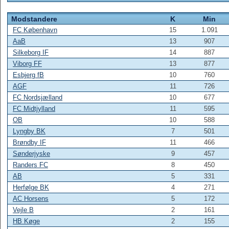
Modstandere
K
Min
FC København
15
1.091
AaB
13
907
Silkeborg IF
14
887
Viborg FF
13
877
Esbjerg fB
10
760
AGF
11
726
FC Nordsjælland
10
677
FC Midtjylland
11
595
OB
10
588
Lyngby BK
7
501
Brøndby IF
11
466
Sønderjyske
9
457
Randers FC
8
450
AB
5
331
Herfølge BK
4
271
AC Horsens
5
172
Vejle B
2
161
HB Køge
2
155