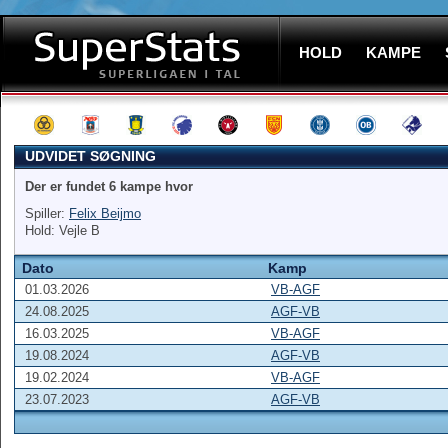
HOLD
KAMPE
UDVIDET SØGNING
Der er fundet 6 kampe hvor
Spiller:
Felix Beijmo
Hold: Vejle B
Dato
Kamp
01.03.2026
VB-AGF
24.08.2025
AGF-VB
16.03.2025
VB-AGF
19.08.2024
AGF-VB
19.02.2024
VB-AGF
23.07.2023
AGF-VB