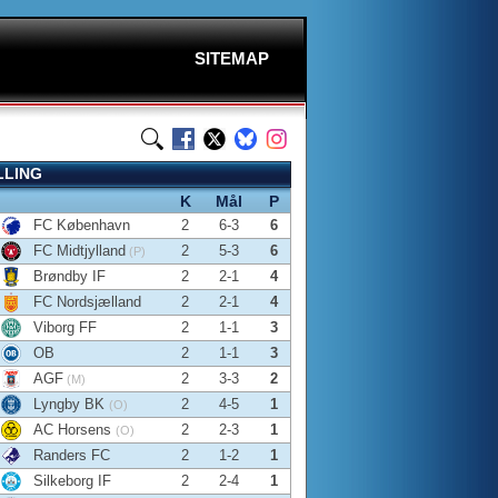
SITEMAP
LLING
K
Mål
P
FC København
2
6-3
6
FC Midtjylland
2
5-3
6
(P)
Brøndby IF
2
2-1
4
FC Nordsjælland
2
2-1
4
Viborg FF
2
1-1
3
OB
2
1-1
3
AGF
2
3-3
2
(M)
Lyngby BK
2
4-5
1
(O)
AC Horsens
2
2-3
1
(O)
Randers FC
2
1-2
1
Silkeborg IF
2
2-4
1