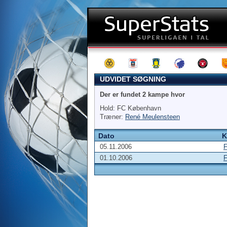
UDVIDET SØGNING
Der er fundet 2 kampe hvor
Hold: FC København
Træner:
René Meulensteen
Dato
K
05.11.2006
01.10.2006