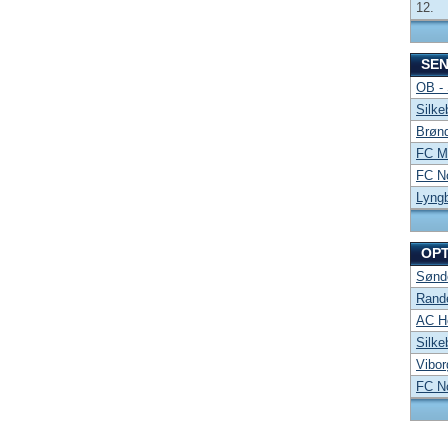
12.
SE
OB -
Silke
Brønd
FC Mi
FC No
Lyng
OP
Sønde
Rand
AC Ho
Silke
Vibor
FC No