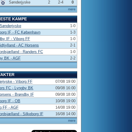
Sønderjyske
2
2-4
0
mere
NESTE KAMPE
 Sønderjyske
1-0
borg IF - FC København
1-3
by IF - Viborg FF
1-0
dtjylland - AC Horsens
2-1
rdsjælland - Randers FC
1-0
by BK - AGF
2-2
TAKTER
rjyske - Viborg FF
07/08 19:00
ers FC - Lyngby BK
09/08 16:00
rsens - Brøndby IF
09/08 18:00
borg IF - OB
10/08 19:00
g FF - AGF
14/08 19:00
rdsjælland - Silkeborg IF
16/08 14:00
mere