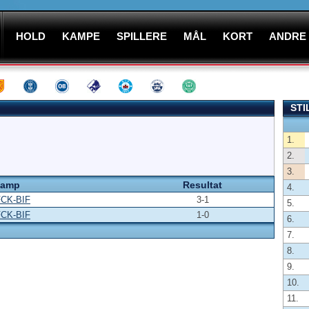
HOLD
KAMPE
SPILLERE
MÅL
KORT
ANDRE
STI
1.
2.
3.
amp
Resultat
4.
FCK-BIF
3-1
5.
FCK-BIF
1-0
6.
7.
8.
9.
10.
11.