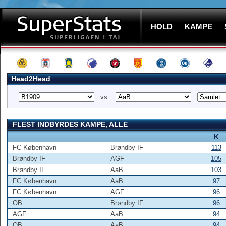
HOLD
KAMPE
Head2Head
vs.
FLEST INDBYRDES KAMPE, ALLE
K
FC København
Brøndby IF
113
Brøndby IF
AGF
105
Brøndby IF
AaB
103
FC København
AaB
97
FC København
AGF
96
OB
Brøndby IF
96
AGF
AaB
94
OB
AaB
94