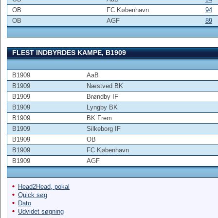
OB
FC København
94
OB
AGF
89
FLEST INDBYRDES KAMPE, B1909
B1909
AaB
B1909
Næstved BK
B1909
Brøndby IF
B1909
Lyngby BK
B1909
BK Frem
B1909
Silkeborg IF
B1909
OB
B1909
FC København
B1909
AGF
Head2Head, pokal
Quick søg
Dato
Udvidet søgning