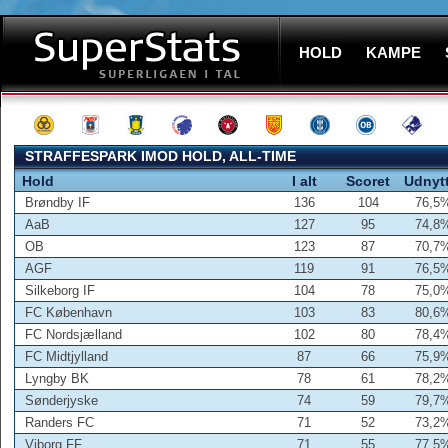
HOLD
KAMPE
STRAFFESPARK IMOD HOLD, ALL-TIME
Hold
I alt
Scoret
Udnyt
Brøndby IF
136
104
76,5
AaB
127
95
74,8
OB
123
87
70,7
AGF
119
91
76,5
Silkeborg IF
104
78
75,0
FC København
103
83
80,6
FC Nordsjælland
102
80
78,4
FC Midtjylland
87
66
75,9
Lyngby BK
78
61
78,2
Sønderjyske
74
59
79,7
Randers FC
71
52
73,2
Viborg FF
71
55
77,5