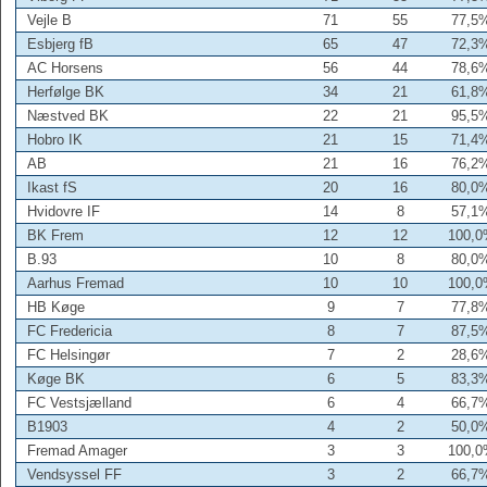
Vejle B
71
55
77,5
Esbjerg fB
65
47
72,3
AC Horsens
56
44
78,6
Herfølge BK
34
21
61,8
Næstved BK
22
21
95,5
Hobro IK
21
15
71,4
AB
21
16
76,2
Ikast fS
20
16
80,0
Hvidovre IF
14
8
57,1
BK Frem
12
12
100,
B.93
10
8
80,0
Aarhus Fremad
10
10
100,
HB Køge
9
7
77,8
FC Fredericia
8
7
87,5
FC Helsingør
7
2
28,6
Køge BK
6
5
83,3
FC Vestsjælland
6
4
66,7
B1903
4
2
50,0
Fremad Amager
3
3
100,
Vendsyssel FF
3
2
66,7