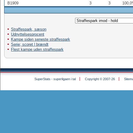
B1909
3
3
100,
Straffespark, sæson
Udnyttelsesprocent
Kampe siden seneste straffespark
Serie; scoret | brændt
Flest kampe uden straffespark
SuperStats - superligaen i tal
Copyright © 2007-26
Sitem