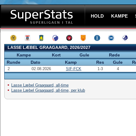
HOLD
KAMPE
LASSE LÆBEL GRAAGAARD, 2026/2027
Kampe
Kort
Gule
Røde
Runde
Dato
Kamp
Res
Gule
R
2
02.08.2026
SIF-FCK
1-3
4
Lasse Læbel Graagaard, all-time
Lasse Læbel Graagaard, all-time, per klub