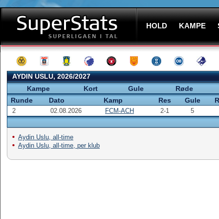
HOLD
KAMPE
AYDIN USLU, 2026/2027
Kampe
Kort
Gule
Røde
Runde
Dato
Kamp
Res
Gule
R
2
02.08.2026
FCM-ACH
2-1
5
Aydin Uslu, all-time
Aydin Uslu, all-time, per klub