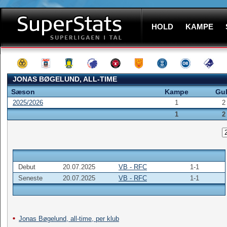
HOLD
KAMPE
JONAS BØGELUND, ALL-TIME
Sæson
Kampe
Gu
2025/2026
1
2
1
2
Debut
20.07.2025
VB - RFC
1-1
Seneste
20.07.2025
VB - RFC
1-1
Jonas Bøgelund, all-time, per klub