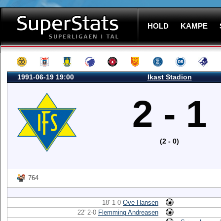
HOLD
KAMPE
1991-06-19 19:00
Ikast Stadion
2 - 1
(2 - 0)
764
18' 1-0
Ove Hansen
22' 2-0
Flemming Andreasen