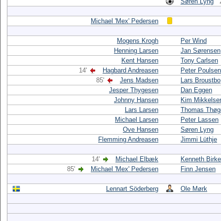
Søren Lyng
Michael 'Mex' Pedersen
Mogens Krogh
Per Wind
Henning Larsen
Jan Sørensen
Kent Hansen
Tony Carlsen
14'
Hagbard Andreasen
Peter Poulsen
85'
Jens Madsen
Lars Broustbo
Jesper Thygesen
Dan Eggen
Johnny Hansen
Kim Mikkelse
Lars Larsen
Thomas Thøg
Michael Larsen
Peter Lassen
Ove Hansen
Søren Lyng
Flemming Andreasen
Jimmi Lüthje
14'
Michael Elbæk
Kenneth Birke
85'
Michael 'Mex' Pedersen
Finn Jensen
Lennart Söderberg
Ole Mørk