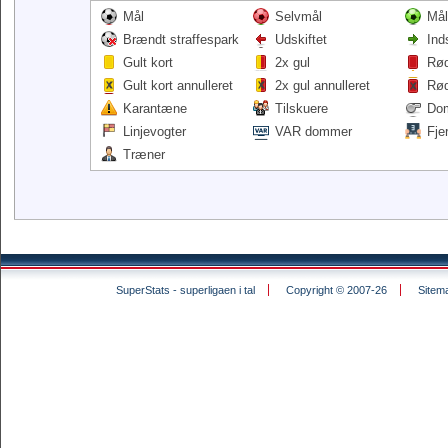
Mål
Selvmål
Mål
Brændt straffespark
Udskiftet
Ind
Gult kort
2x gul
Rød
Gult kort annulleret
2x gul annulleret
Rød
Karantæne
Tilskuere
Do
Linjevogter
VAR dommer
Fje
Træner
SuperStats - superligaen i tal
Copyright © 2007-26
Sitem