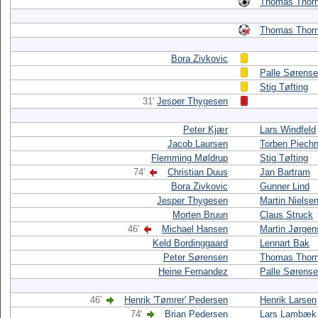
Thomas Thorn
Thomas Thorn
Bora Zivkovic
Palle Sørens
Stig Tøfting
31'
Jesper Thygesen
Peter Kjær
Lars Windfeld
Jacob Laursen
Torben Piechn
Flemming Møldrup
Stig Tøfting
74'
Christian Duus
Jan Bartram
Bora Zivkovic
Gunner Lind
Jesper Thygesen
Martin Nielse
Morten Bruun
Claus Struck
46'
Michael Hansen
Martin Jørge
Keld Bordinggaard
Lennart Bak
Peter Sørensen
Thomas Thorn
Heine Fernandez
Palle Sørens
46'
Henrik 'Tømrer' Pedersen
Henrik Larsen
74'
Brian Pedersen
Lars Lambæk