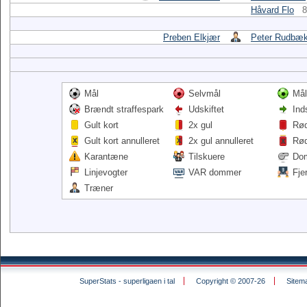
Håvard Flo
8
Preben Elkjær
Peter Rudbæ
Mål
Selvmål
Mål
Brændt straffespark
Udskiftet
Ind
Gult kort
2x gul
Rød
Gult kort annulleret
2x gul annulleret
Rød
Karantæne
Tilskuere
Do
Linjevogter
VAR dommer
Fje
Træner
SuperStats - superligaen i tal
Copyright © 2007-26
Sitem