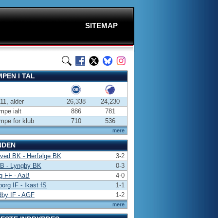
SITEMAP
PEN I TAL
-11, alder
26,338
24,230
pe ialt
886
781
pe for klub
710
536
mere
NDEN
ved BK - Herfølge BK
3-2
 B - Lyngby BK
0-3
g FF - AaB
4-0
borg IF - Ikast fS
1-1
dby IF - AGF
1-2
mere