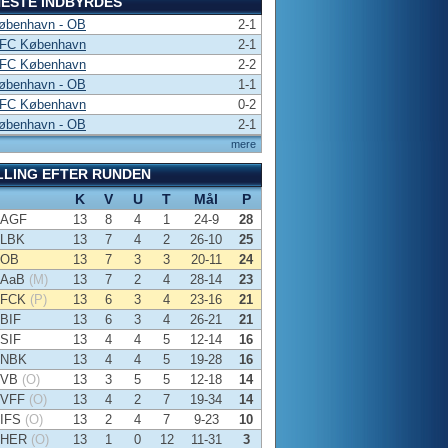
ESTE INDBYRDES
øbenhavn - OB
2-1
 FC København
2-1
 FC København
2-2
øbenhavn - OB
1-1
 FC København
0-2
øbenhavn - OB
2-1
mere
LLING EFTER RUNDEN
K
V
U
T
Mål
P
AGF
13
8
4
1
24-9
28
LBK
13
7
4
2
26-10
25
OB
13
7
3
3
20-11
24
AaB
(M)
13
7
2
4
28-14
23
FCK
(P)
13
6
3
4
23-16
21
BIF
13
6
3
4
26-21
21
SIF
13
4
4
5
12-14
16
NBK
13
4
4
5
19-28
16
VB
(O)
13
3
5
5
12-18
14
VFF
(O)
13
4
2
7
19-34
14
IFS
(O)
13
2
4
7
9-23
10
HER
(O)
13
1
0
12
11-31
3