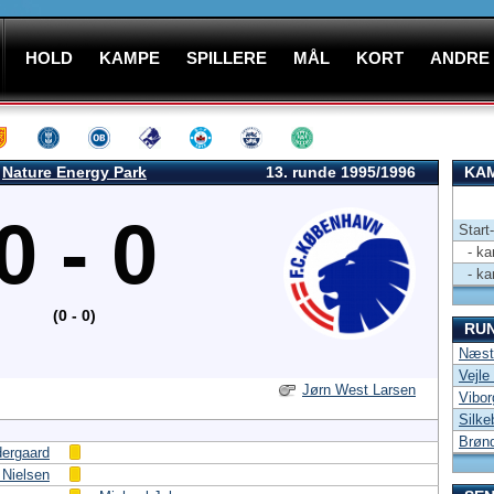
HOLD
KAMPE
SPILLERE
MÅL
KORT
ANDRE
Nature Energy Park
13. runde 1995/1996
KAM
0 - 0
Start
- kam
- kam
(0 - 0)
RU
Næst
Vejle
Jørn West Larsen
Vibor
Silke
Brøn
ergaard
 Nielsen