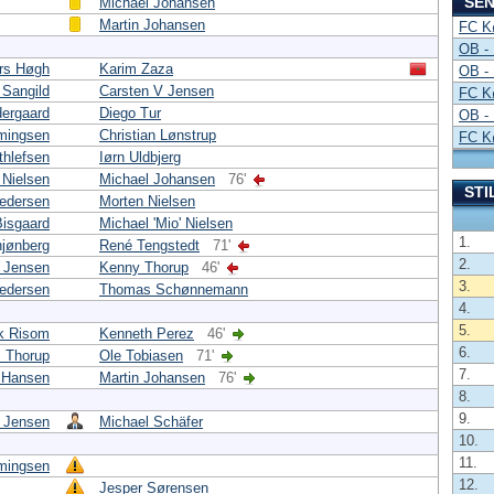
SEN
Michael Johansen
Martin Johansen
FC K
OB -
rs Høgh
Karim Zaza
OB -
 Sangild
Carsten V Jensen
FC K
ergaard
Diego Tur
OB -
mingsen
Christian Lønstrup
FC K
thlefsen
Iørn Uldbjerg
 Nielsen
Michael Johansen
76'
STI
Pedersen
Morten Nielsen
Bisgaard
Michael 'Mio' Nielsen
1.
hjønberg
René Tengstedt
71'
2.
 Jensen
Kenny Thorup
46'
3.
edersen
Thomas Schønnemann
4.
5.
k Risom
Kenneth Perez
46'
6.
 Thorup
Ole Tobiasen
71'
7.
 Hansen
Martin Johansen
76'
8.
9.
 Jensen
Michael Schäfer
10.
11.
mingsen
12.
Jesper Sørensen