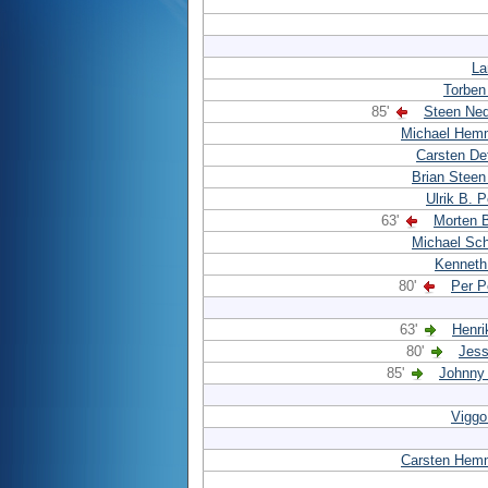
La
Torben
85'
Steen Ned
Michael Hem
Carsten De
Brian Steen
Ulrik B. 
63'
Morten 
Michael Sc
Kenneth
80'
Per P
63'
Henri
80'
Jess
85'
Johnny
Viggo
Carsten Hem