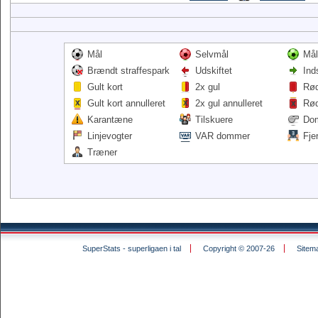
Mål
Selvmål
Mål
Brændt straffespark
Udskiftet
Ind
Gult kort
2x gul
Rød
Gult kort annulleret
2x gul annulleret
Rød
Karantæne
Tilskuere
Do
Linjevogter
VAR dommer
Fje
Træner
SuperStats - superligaen i tal
Copyright © 2007-26
Sitem