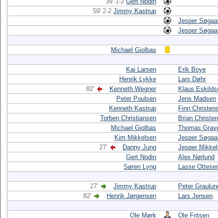
39' 1-2
Gert Nodin
59' 2-2
Jimmy Kastrup
Jesper Søgaa
Jesper Søgaa
Michael Giolbas
Kai Larsen
Erik Boye
Henrik Lykke
Lars Døhr
82'
Kenneth Wegner
Klaus Eskilds
Peter Poulsen
Jens Madsen
Kenneth Kastrup
Finn Christen
Torben Christiansen
Brian Christe
Michael Giolbas
Thomas Grav
Kim Mikkelsen
Jesper Søgaa
27'
Danny Jung
Jesper Mikke
Gert Nodin
Alex Nørlund
Søren Lyng
Lasse Ottese
27'
Jimmy Kastrup
Peter Graulun
82'
Henrik Jørgensen
Lars Jensen
Ole Mørk
Ole Fritsen