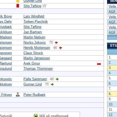
SEN
Gunner Lind
Stig Tøfting
15'
Vejle
AGF -
rik Boye
Lars Windfeld
Vejle
ars Døhr
Torben Piechnik
AGF -
Sivebæk
Stig Tøfting
Vejle
skildsen
Jan Bartram
AGF -
 Madsen
Martin Nielsen
istensen
Nocko Jokovic
75'
STI
istensen
Henrik Mortensen
46'
ravesen
Claus Struck
1.
Søgaard
Martin Jørgensen
2.
 Nørlund
Arek Gmur
3.
Graulund
Thomas Thorninger
4.
5.
nkovets
Palle Sørensen
46'
6.
ikkelsen
Gunner Lind
75'
7.
8.
 Fritsen
Peter Rudbæk
9.
10.
11.
12.
Selvmål
Mål på straffespark