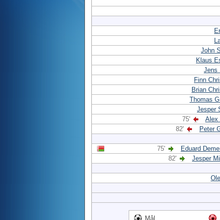
E
L
John 
Klaus E
Jens
Finn Chr
Brian Chr
Thomas G
Jesper 
75'
Alex
82'
Peter 
75'
Eduard Deme
82'
Jesper M
Ole
Mål