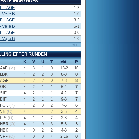
ESTE INDBYRDES
 B - AGF
1-2
 Vejle B
1-0
 B - AGF
3-2
 Vejle B
5-1
 B - AGF
0-0
 Vejle B
1-0
mere
LLING EFTER RUNDEN
K
V
U
T
Mål
P
AaB
(M)
4
3
1
0
13-2
10
LBK
4
2
2
0
8-3
8
AGF
4
2
2
0
7-3
8
OB
4
2
1
1
6-4
7
SIF
4
2
1
1
4-2
7
BIF
4
2
1
1
9-8
7
FCK
(P)
4
2
0
2
7-6
6
VB
(O)
4
1
1
2
3-6
4
IFS
(O)
4
1
1
2
2-6
4
HER
(O)
4
1
0
3
5-6
3
NBK
4
0
2
2
4-8
2
VFF
(O)
4
0
0
4
2-16
0