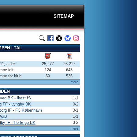
SITEMAP
PEN I TAL
-11, alder
25,277
26,217
pe ialt
124
643
pe for klub
59
536
mere
NDEN
ed BK - Ikast fS
1-1
g FF - Lyngby BK
0-2
borg IF - FC København
3-1
 AaB
1-1
by IF - Herfølge BK
3-2
mere