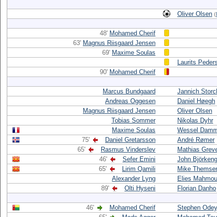
Oliver Olsen
(
48'
Mohamed Cherif
63'
Magnus Riisgaard Jensen
69'
Maxime Soulas
Laurits Peder
90'
Mohamed Cherif
Marcus Bundgaard
Jannich Storc
Andreas Oggesen
Daniel Høegh
Magnus Riisgaard Jensen
Oliver Olsen
Tobias Sommer
Nikolas Dyhr
Maxime Soulas
Wessel Damm
75'
Daniel Gretarsson
André Rømer
65'
Rasmus Vinderslev
Mathias Grev
46'
Sefer Emini
John Björken
65'
Lirim Qamili
Mike Themse
Alexander Lyng
Elies Mahmo
89'
Olti Hyseni
Florian Danho
46'
Mohamed Cherif
Stephen Ode