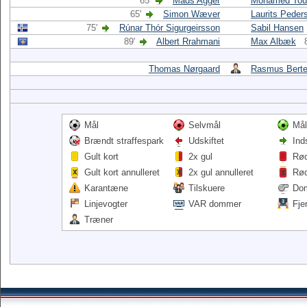
65'
Mads Agger
Mohamed Tou
65'
Simon Wæver
Laurits Peder
75'
Rúnar Thór Sigurgeirsson
Sabil Hansen
89'
Albert Rrahmani
Max Albæk
Thomas Nørgaard
Rasmus Berte
Mål
Selvmål
Mål
Brændt straffespark
Udskiftet
Ind
Gult kort
2x gul
Rød
Gult kort annulleret
2x gul annulleret
Rød
Karantæne
Tilskuere
Do
Linjevogter
VAR dommer
Fje
Træner