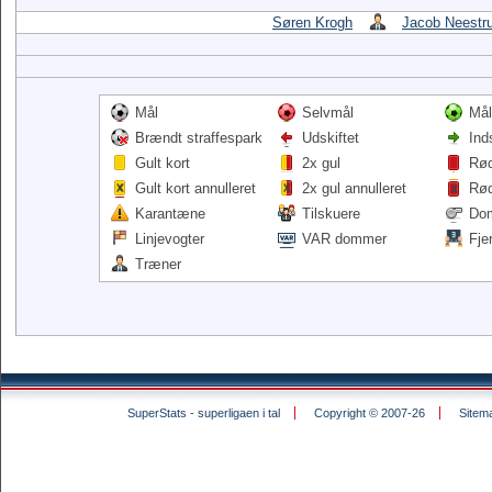
Søren Krogh
Jacob Neestr
Mål
Selvmål
Mål
Brændt straffespark
Udskiftet
Ind
Gult kort
2x gul
Rød
Gult kort annulleret
2x gul annulleret
Rød
Karantæne
Tilskuere
Do
Linjevogter
VAR dommer
Fje
Træner
SuperStats - superligaen i tal
Copyright © 2007-26
Sitem