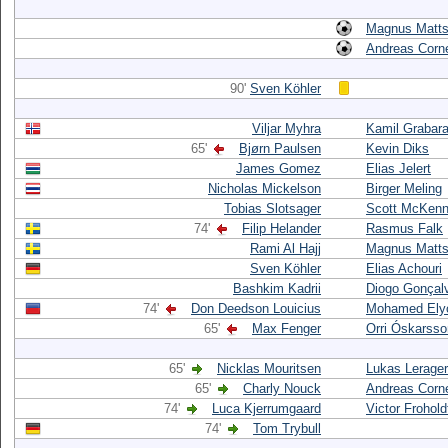
Magnus Matt
Andreas Corne
90'
Sven Köhler
Viljar Myhra
Kamil Grabar
65'
Bjørn Paulsen
Kevin Diks
James Gomez
Elias Jelert
Nicholas Mickelson
Birger Meling
Tobias Slotsager
Scott McKen
74'
Filip Helander
Rasmus Falk
Rami Al Hajj
Magnus Matt
Sven Köhler
Elias Achouri
Bashkim Kadrii
Diogo Gonçal
74'
Don Deedson Louicius
Mohamed Ely
65'
Max Fenger
Orri Óskarsso
65'
Nicklas Mouritsen
Lukas Lerager
65'
Charly Nouck
Andreas Corne
74'
Luca Kjerrumgaard
Victor Frohold
74'
Tom Trybull