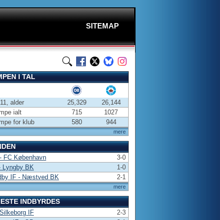
SITEMAP
PEN I TAL
-11, alder
25,329
26,144
pe ialt
715
1027
pe for klub
580
944
mere
NDEN
- FC København
3-0
- Lyngby BK
1-0
dby IF - Næstved BK
2-1
mere
ESTE INDBYRDES
Silkeborg IF
2-3