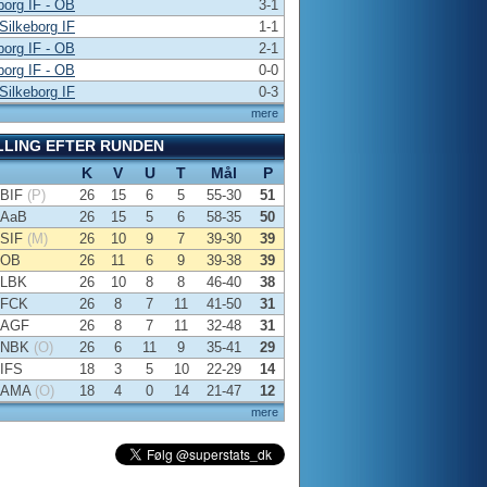
borg IF - OB
3-1
Silkeborg IF
1-1
borg IF - OB
2-1
borg IF - OB
0-0
Silkeborg IF
0-3
mere
LLING EFTER RUNDEN
K
V
U
T
Mål
P
BIF
(P)
26
15
6
5
55-30
51
AaB
26
15
5
6
58-35
50
SIF
(M)
26
10
9
7
39-30
39
OB
26
11
6
9
39-38
39
LBK
26
10
8
8
46-40
38
FCK
26
8
7
11
41-50
31
AGF
26
8
7
11
32-48
31
NBK
(O)
26
6
11
9
35-41
29
IFS
18
3
5
10
22-29
14
AMA
(O)
18
4
0
14
21-47
12
mere