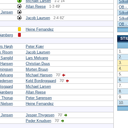
Michael Larsen
1-2 14'
Silke
Allan Reese
1-3 49'
OB - 
 Jensen
Silke
Jacob Laursen
2-4 82'
Silke
OB - 
Heine Fernandez
hjønberg
STI
rs Høgh
Peter Kjær
1.
k Risom
Jacob Laursen
2.
 Sangild
Lars Melvang
3.
 Hansen
Christian Duus
4.
mingsen
Morten Bruun
5.
Melvang
Michael Hansen
70'
6.
Pedersen
Keld Bordinggaard
70'
7.
Bisgaard
Michael Larsen
8.
hjønberg
Allan Reese
9.
 Thorup
Peter Sørensen
10.
 Nielsen
Heine Fernandez
 Jensen
Jesper Thygesen
70'
Peder Knudsen
70'