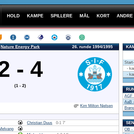
HOLD
KAMPE
SPILLERE
MÅL
KORT
ANDRE
Nature Energy Park
26. runde 1994/1995
KAM
2 - 4
Start
- kam
- kam
(1 - 2)
RU
AGF 
AaB 
Kim Milton Nielsen
Brøn
SEN
Christian Duus
0-1 7'
Melvang
OB - 