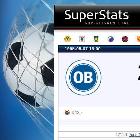
1995-05-07 15:00
4.139
12' 1-1
Jens 