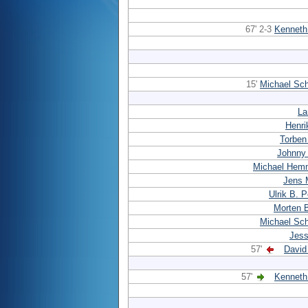
67' 2-3
Kenneth
15'
Michael Sc
La
Henri
Torben
Johnny
Michael Hem
Jens 
Ulrik B. 
Morten 
Michael Sc
Jess
57'
David
57'
Kenneth