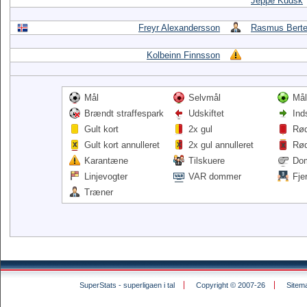
Jeppe Kudsk
Freyr Alexandersson
Rasmus Berte
Kolbeinn Finnsson
Mål
Selvmål
Mål
Brændt straffespark
Udskiftet
Ind
Gult kort
2x gul
Rød
Gult kort annulleret
2x gul annulleret
Rød
Karantæne
Tilskuere
Do
Linjevogter
VAR dommer
Fje
Træner
SuperStats - superligaen i tal
Copyright © 2007-26
Sitem