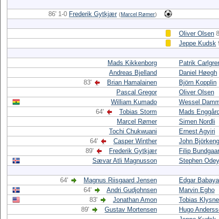
86' 1-0
Frederik Gytkjær
(
Marcel Rømer
)
Oliver Olsen
8
Jeppe Kudsk
Mads Kikkenborg
Patrik Carlgre
Andreas Bjelland
Daniel Høegh
83'
Brian Hamalainen
Björn Kopplin
Pascal Gregor
Oliver Olsen
William Kumado
Wessel Damm
64'
Tobias Storm
Mads Enggår
Marcel Rømer
Simen Nordli
Tochi Chukwuani
Ernest Agyiri
64'
Casper Winther
John Björken
89'
Frederik Gytkjær
Filip Bundgaa
Sævar Atli Magnusson
Stephen Ode
64'
Magnus Riisgaard Jensen
Edgar Babay
64'
Andri Gudjohnsen
Marvin Egho
83'
Jonathan Amon
Tobias Klysne
89'
Gustav Mortensen
Hugo Anderss