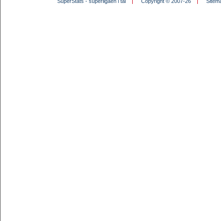
SuperStats - superligaen i tal
Copyright © 2007-26
Sitem