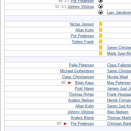
48' 2-1
Per Pedersen
51' 3-1
Johnny Vilstrup
Lars Jakobse
Niclas Jensen
Allan Kuhn
Per Pedersen
Torben Frank
Søren Christ
Mads Spur-Mo
Palle Petersen
Claus Fallenti
Michael Gothenborg
Søren Christ
Claus Christiansen
Nicolai Wael
46'
Brian Kaus
Max Petersen
Piotr Haren
Jørgen Juul 
Thomas Rytter
Frank Hougaa
Anders Nielsen
Henrik Friman
Allan Kuhn
Søren Juul Kr
Johnny Vilstrup
Alex Nielsen
Anders Bjerre
Thomas Math
83'
Per Pedersen
Christian Ban