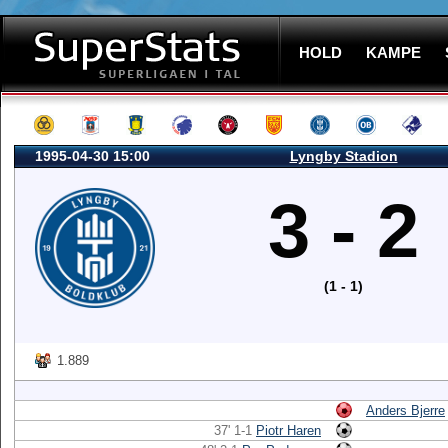
HOLD
KAMPE
1995-04-30 15:00
Lyngby Stadion
3 - 2
(1 - 1)
1.889
Anders Bjerre
37' 1-1
Piotr Haren