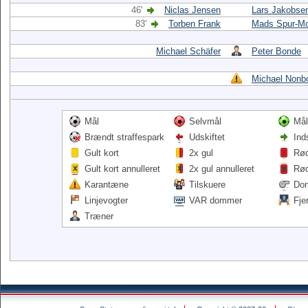
46'
Niclas Jensen
Lars Jakobse
83'
Torben Frank
Mads Spur-Mo
Michael Schäfer
Peter Bonde
Michael Nonb
Mål
Selvmål
Mål
Brændt straffespark
Udskiftet
Ind
Gult kort
2x gul
Rød
Gult kort annulleret
2x gul annulleret
Rød
Karantæne
Tilskuere
Do
Linjevogter
VAR dommer
Fje
Træner