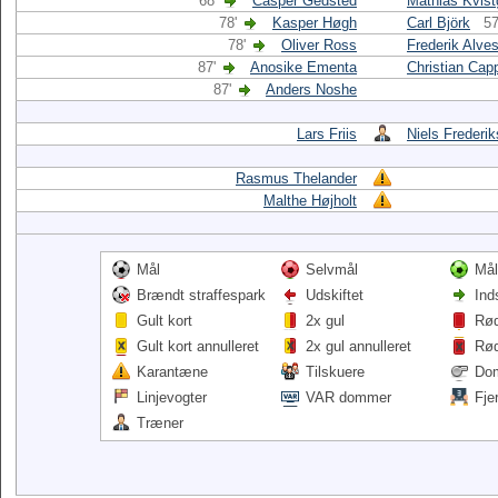
68'
Casper Gedsted
Mathias Kvist
78'
Kasper Høgh
Carl Björk
57
78'
Oliver Ross
Frederik Alve
87'
Anosike Ementa
Christian Cap
87'
Anders Noshe
Lars Friis
Niels Frederi
Rasmus Thelander
Malthe Højholt
Mål
Selvmål
Mål
Brændt straffespark
Udskiftet
Ind
Gult kort
2x gul
Rød
Gult kort annulleret
2x gul annulleret
Rød
Karantæne
Tilskuere
Do
Linjevogter
VAR dommer
Fje
Træner