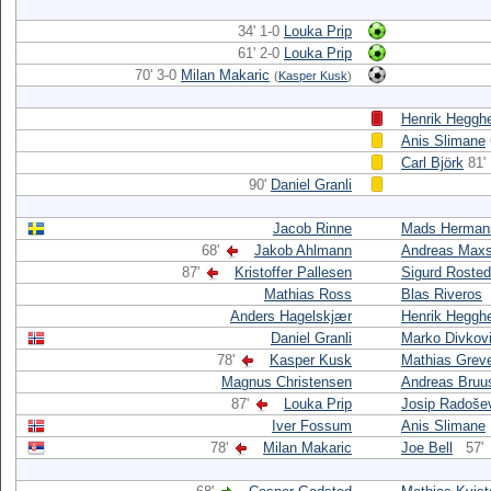
34' 1-0
Louka Prip
61' 2-0
Louka Prip
70' 3-0
Milan Makaric
(
Kasper Kusk
)
Henrik Heggh
Anis Slimane
Carl Björk
81'
90'
Daniel Granli
Jacob Rinne
Mads Herman
68'
Jakob Ahlmann
Andreas Max
87'
Kristoffer Pallesen
Sigurd Rosted
Mathias Ross
Blas Riveros
Anders Hagelskjær
Henrik Heggh
Daniel Granli
Marko Divkov
78'
Kasper Kusk
Mathias Grev
Magnus Christensen
Andreas Bruu
87'
Louka Prip
Josip Radoše
Iver Fossum
Anis Slimane
78'
Milan Makaric
Joe Bell
57'