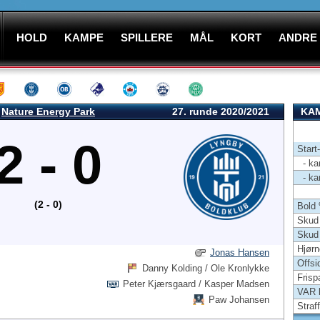
HOLD
KAMPE
SPILLERE
MÅL
KORT
ANDRE
Nature Energy Park
27. runde 2020/2021
KAM
2 - 0
Start
- kam
- kam
(2 - 0)
Bold
Skud 
Skud
Hjørn
Jonas Hansen
Offsi
Danny Kolding / Ole Kronlykke
Frisp
Peter Kjærsgaard / Kasper Madsen
VAR 
Paw Johansen
Straf