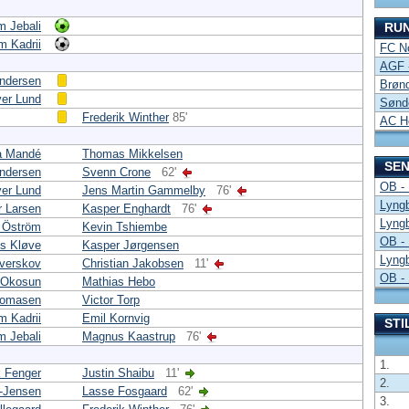
m Jebali
RU
m Kadrii
FC No
AGF 
Andersen
Brønd
ver Lund
Sønde
Frederik Winther
85'
AC H
a Mandé
Thomas Mikkelsen
SEN
Andersen
Svenn Crone
62'
OB -
ver Lund
Jens Martin Gammelby
76'
Lyng
 Larsen
Kasper Enghardt
76'
Lyng
 Öström
Kevin Tshiembe
OB -
ls Kløve
Kasper Jørgensen
Lyng
verskov
Christian Jakobsen
11'
OB -
 Okosun
Mathias Hebo
homasen
Victor Torp
m Kadrii
Emil Kornvig
STI
m Jebali
Magnus Kaastrup
76'
1.
 Fenger
Justin Shaibu
11'
2.
-Jensen
Lasse Fosgaard
62'
3.