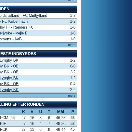
mere
NDEN
rdsjælland - FC Midtjylland
3-2
- FC København
1-2
by IF - Randers FC
2-0
rjyske - Vejle B
1-0
orsens - AaB
1-0
mere
ESTE INDBYRDES
 Lyngby BK
1-2
by BK - OB
0-0
by BK - OB
2-2
 Lyngby BK
1-2
by BK - OB
0-4
 Lyngby BK
2-2
mere
LLING EFTER RUNDEN
K
V
U
T
Mål
P
FCM
(M)
27
16
5
6
46-25
53
BIF
27
16
4
7
48-30
52
FCK
27
13
6
8
49-44
45