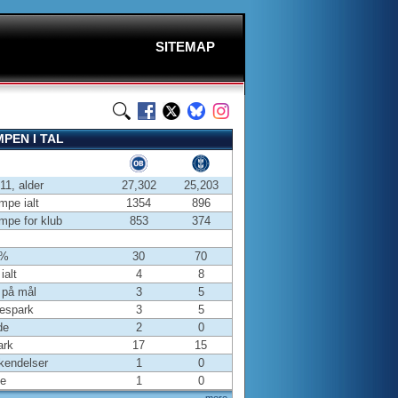
SITEMAP
PEN I TAL
-11, alder
27,302
25,203
pe ialt
1354
896
pe for klub
853
374
 %
30
70
ialt
4
8
 på mål
3
5
espark
3
5
de
2
0
ark
17
15
kendelser
1
0
fe
1
0