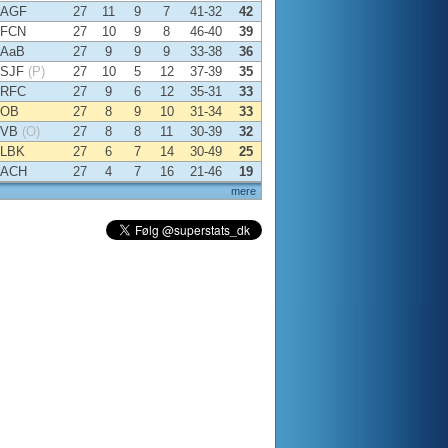
AGF
27
11
9
7
41-32
42
FCN
27
10
9
8
46-40
39
AaB
27
9
9
9
33-38
36
SJF
(P)
27
10
5
12
37-39
35
RFC
27
9
6
12
35-31
33
OB
27
8
9
10
31-34
33
VB
(O)
27
8
8
11
30-39
32
LBK
27
6
7
14
30-49
25
ACH
27
4
7
16
21-46
19
mere