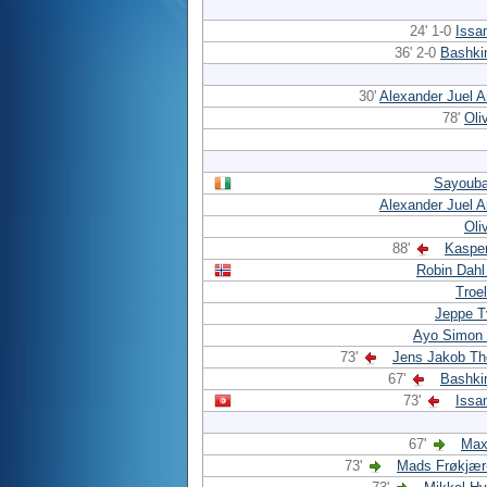
24' 1-0
Issa
36' 2-0
Bashki
30'
Alexander Juel 
78'
Oli
Sayoub
Alexander Juel 
Oli
88'
Kasper
Robin Dahl
Troe
Jeppe T
Ayo Simon
73'
Jens Jakob T
67'
Bashki
73'
Issa
67'
Max
73'
Mads Frøkjær