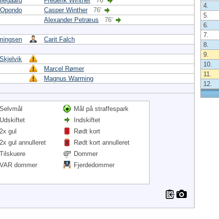
llegaard
Frederik Winther
76'
4.
 Opondo
Casper Winther
76'
5.
Alexander Petræus
76'
6.
7.
mingsen
Carit Falch
8.
9.
Skjelvik
10.
Marcel Rømer
11.
Magnus Warming
12.
Selvmål
Mål på straffespark
Udskiftet
Indskiftet
2x gul
Rødt kort
2x gul annulleret
Rødt kort annulleret
Tilskuere
Dommer
VAR dommer
Fjerdedommer