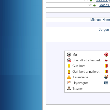
73'
Mikkel Hy
88'
Moses
Michael Hem
Jørgen 
Mål
Brændt straffespark
Gult kort
Gult kort annulleret
Karantæne
Linjevogter
Træner