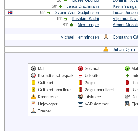
20'
Moses Opondo
Dominik Kova
68'
Janus Drachmann
Kevin Yamga
68'
Sveinn Aron Gudjohnsen
Lucas Jensen
81'
Bashkim Kadrii
Viljormur Dav
81'
Max Fenger
Arbnor Mucoll
Michael Hemmingsen
Constantin Gâ
Juhani Ojala
Mål
Selvmål
Mål
Brændt straffespark
Udskiftet
Ind
Gult kort
2x gul
Rød
Gult kort annulleret
2x gul annulleret
Rød
Karantæne
Tilskuere
Do
Linjevogter
VAR dommer
Fje
Træner