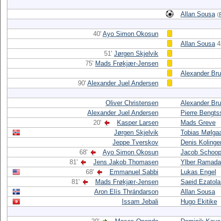
Allan Sousa
(
40'
Ayo Simon Okosun
Allan Sousa
4
51'
Jørgen Skjelvik
75'
Mads Frøkjær-Jensen
Alexander Bru
90'
Alexander Juel Andersen
Oliver Christensen
Alexander Bru
Alexander Juel Andersen
Pierre Bengts
20'
Kasper Larsen
Mads Greve
Jørgen Skjelvik
Tobias Mølga
Jeppe Tverskov
Denis Kolinge
68'
Ayo Simon Okosun
Jacob Schoo
81'
Jens Jakob Thomasen
Ylber Ramada
68'
Emmanuel Sabbi
Lukas Engel
81'
Mads Frøkjær-Jensen
Saeid Ezatola
Aron Elís Thrándarson
Allan Sousa
Issam Jebali
Hugo Ekitike