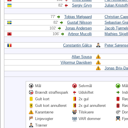
82'
Sergiy Gryn
Julian Kristof
77'
Tobias Mølgaard
Christian Cap
82'
Gustaf Nilsson
Sebastian Gr
102'
Jonas Andersen
Jacob Tjørnel
106'
Arbnor Mucolli
Mathies Skjel
Constantin Gâlca
Peter Sørens
Allan Sousa
Viljormur Davidsen
Jonas Brix-D
Mål
Selvmål
Mål
Brændt straffespark
Udskiftet
Ind
Gult kort
2x gul
Rød
Gult kort annulleret
2x gul annulleret
Rød
Karantæne
Tilskuere
Do
Linjevogter
VAR dommer
Fje
Træner