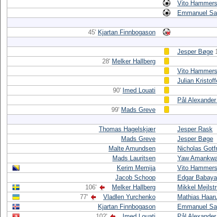
Vito Hammersh
Emmanuel Sa
45'
Kjartan Finnbogason
Jesper Bøge
28'
Melker Hallberg
Vito Hammersh
Julian Kristof
90'
Imed Louati
Pål Alexander
99'
Mads Greve
Thomas Hagelskjær
Jesper Rask
Mads Greve
Jesper Bøge
Malte Amundsen
Nicholas Gotf
Mads Lauritsen
Yaw Amankw
Kerim Memija
Vito Hammersh
Jacob Schoop
Edgar Babay
106'
Melker Hallberg
Mikkel Mejlst
77'
Vladlen Yurchenko
Mathias Haar
Kjartan Finnbogason
Emmanuel Sa
102'
Imed Louati
Pål Alexander