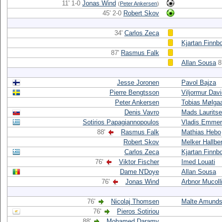
11' 1-0
Jonas Wind
(
Peter Ankersen
)
45' 2-0
Robert Skov
34'
Carlos Zeca
Kjartan Finnb
87'
Rasmus Falk
Allan Sousa
8
Jesse Joronen
Pavol Bajza
Pierre Bengtsson
Viljormur Dav
Peter Ankersen
Tobias Mølga
Denis Vavro
Mads Laurits
Sotirios Papagiannopoulos
Vladis Emme
88'
Rasmus Falk
Mathias Hebo
Robert Skov
Melker Hallbe
Carlos Zeca
Kjartan Finnb
76'
Viktor Fischer
Imed Louati
Dame N'Doye
Allan Sousa
76'
Jonas Wind
Arbnor Mucoll
76'
Nicolaj Thomsen
Malte Amund
76'
Pieros Sotiriou
88'
Mohamed Daramy