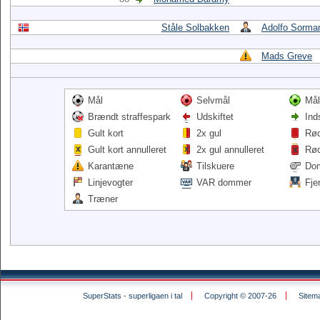
Ståle Solbakken
Adolfo Sorma
Mads Greve
Mål
Selvmål
Mål
Brændt straffespark
Udskiftet
Ind
Gult kort
2x gul
Rød
Gult kort annulleret
2x gul annulleret
Rød
Karantæne
Tilskuere
Do
Linjevogter
VAR dommer
Fje
Træner
SuperStats - superligaen i tal
Copyright © 2007-26
Sitem