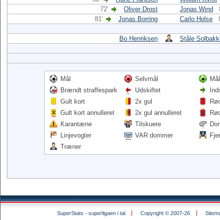
72'
Oliver Drost
Jonas Wind
81'
Jonas Borring
Carlo Holse
Bo Henriksen
Ståle Solbak
Mål
Selvmål
Mål
Brændt straffespark
Udskiftet
Ind
Gult kort
2x gul
Rød
Gult kort annulleret
2x gul annulleret
Rød
Karantæne
Tilskuere
Do
Linjevogter
VAR dommer
Fje
Træner
SuperStats - superligaen i tal
Copyright © 2007-26
Sitem