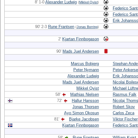
8' 1-0
Alexander Ludwig
(
Mikkel Qvist
)
Federico Sant
Federico Sant
Erik Johanss
90' 2-3
Rune Frantsen
(
Jonas Borring
)
2'
Kjartan Finnbogason
90'
Mads Juel Andersen
Marcus Bobjerg
Stephan Ande
Peter Nymann
Peter Ankers
Alexander Ludwig
Erik Johanss
Mads Juel Andersen
Nicolai Boiles
Mikkel Qvist
Michael Lüftn
58'
Mathias Nielsen
Rasmus Falk
72'
Hallur Hansson
Nicolaj Thom
Jonas Thorsen
Robert Skov
Ayo Simon Okosun
Carlos Zeca
81'
Bjarke Jacobsen
Viktor Fischer
Kjartan Finnbogason
Federico Sant
58'
Rune Frantsen
William Kvist