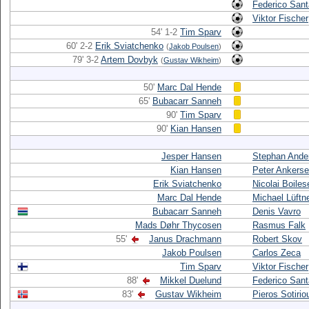
Federico Sant
Viktor Fischer
54' 1-2
Tim Sparv
60' 2-2
Erik Sviatchenko
(
Jakob Poulsen
)
79' 3-2
Artem Dovbyk
(
Gustav Wikheim
)
50'
Marc Dal Hende
65'
Bubacarr Sanneh
90'
Tim Sparv
90'
Kian Hansen
Jesper Hansen
Stephan Ande
Kian Hansen
Peter Ankers
Erik Sviatchenko
Nicolai Boiles
Marc Dal Hende
Michael Lüftn
Bubacarr Sanneh
Denis Vavro
Mads Døhr Thycosen
Rasmus Falk
55'
Janus Drachmann
Robert Skov
Jakob Poulsen
Carlos Zeca
Tim Sparv
Viktor Fischer
88'
Mikkel Duelund
Federico Sant
83'
Gustav Wikheim
Pieros Sotirio