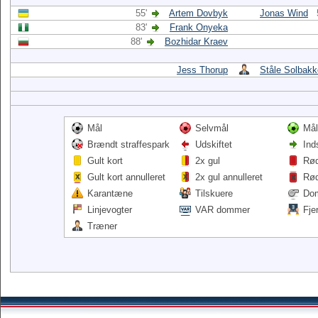
55'
Artem Dovbyk
Jonas Wind
83'
Frank Onyeka
88'
Bozhidar Kraev
Jess Thorup
Ståle Solbak
Mål
Selvmål
Mål
Brændt straffespark
Udskiftet
Ind
Gult kort
2x gul
Rød
Gult kort annulleret
2x gul annulleret
Rød
Karantæne
Tilskuere
Do
Linjevogter
VAR dommer
Fje
Træner