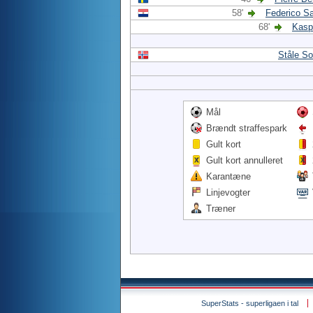
58'
Federico S
68'
Kasp
Ståle S
Mål
Brændt straffespark
Gult kort
Gult kort annulleret
Karantæne
Linjevogter
Træner
SuperStats - superligaen i tal