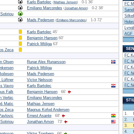
Karlo Bartolec
0-1 36'
(
Mathias Jensen
)
FC Mi
Emiliano Marcondes
0-2 38'
(
Jonathan Amon
)
Sønde
Sotiriou
Silke
Mads Pedersen
1-3 72'
(
Emiliano Marcondes
)
Hobro
Lyng
Karlo Bartolec
45'
AGF -
Benjamin Hansen
60'
Patrick Mtiliga
63'
SEN
los Zeca
FC K
FC N
n Olsen
Runar Alex Runarsson
FC K
Ankersen
Patrick Mtiliga
FC N
Boilesen
Mads Pedersen
FC K
 Lüftner
Victor Nelsson
FC N
is Vavro
Karlo Bartolec
us Falk
Benjamin Hansen
66'
n Verbic
Emiliano Marcondes
STI
oš Matic
Mathias Jensen
los Zeca
Magnus Kofod Andersen
1.
Pavlovic
Ernest Asante
68'
2.
Sotiriou
Jonathan Amon
73'
3.
4.
engtsson
Viktor Tranberg
66'