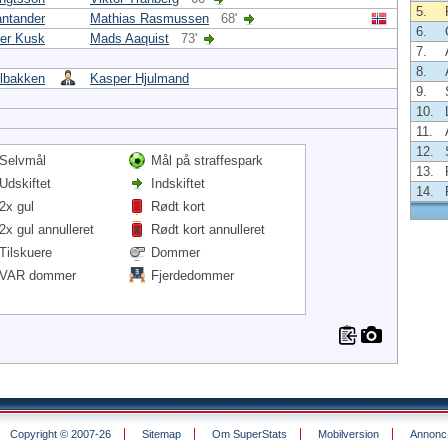
5.
antander
Mathias Rasmussen
68'
6.
er Kusk
Mads Aaquist
73'
7.
8.
olbakken
Kasper Hjulmand
9.
10.
11.
12.
Selvmål
Mål på straffespark
13.
Udskiftet
Indskiftet
14.
2x gul
Rødt kort
2x gul annulleret
Rødt kort annulleret
Tilskuere
Dommer
VAR dommer
Fjerdedommer
Copyright © 2007-26
Sitemap
Om SuperStats
Mobilversion
Annoncø