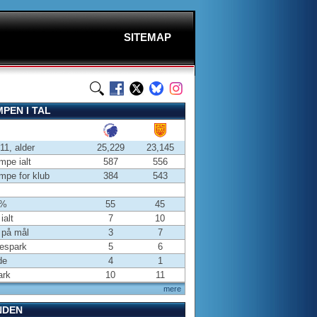
SITEMAP
PEN I TAL
-11, alder
25,229
23,145
pe ialt
587
556
pe for klub
384
543
 %
55
45
ialt
7
10
 på mål
3
7
espark
5
6
de
4
1
ark
10
11
mere
NDEN