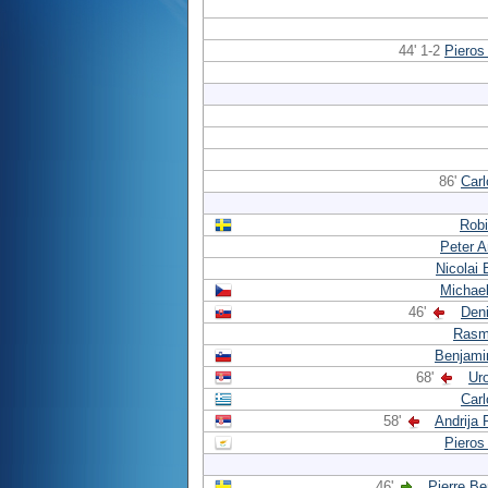
44' 1-2
Pieros 
86'
Car
Robi
Peter 
Nicolai 
Michael
46'
Den
Rasm
Benjami
68'
Ur
Car
58'
Andrija 
Pieros 
46'
Pierre B