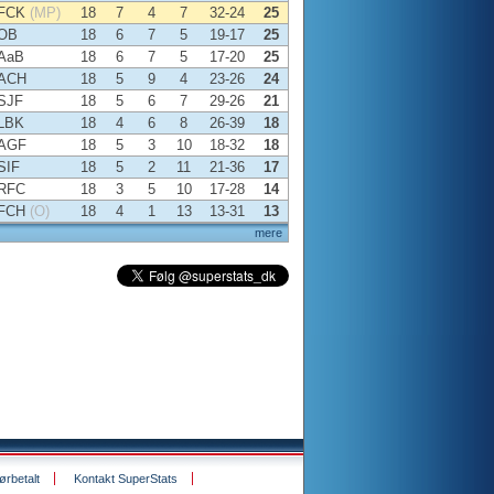
FCK
(MP)
18
7
4
7
32-24
25
OB
18
6
7
5
19-17
25
AaB
18
6
7
5
17-20
25
ACH
18
5
9
4
23-26
24
SJF
18
5
6
7
29-26
21
LBK
18
4
6
8
26-39
18
AGF
18
5
3
10
18-32
18
SIF
18
5
2
11
21-36
17
RFC
18
3
5
10
17-28
14
FCH
(O)
18
4
1
13
13-31
13
mere
rbetalt
Kontakt SuperStats