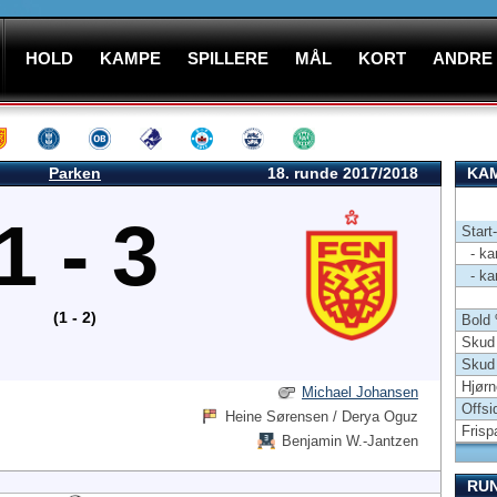
HOLD
KAMPE
SPILLERE
MÅL
KORT
ANDRE
Parken
18. runde 2017/2018
KAM
1 - 3
Start
- kam
- kam
(1 - 2)
Bold
Skud 
Skud
Hjørn
Michael Johansen
Offsi
Heine Sørensen / Derya Oguz
Frisp
Benjamin W.-Jantzen
RU