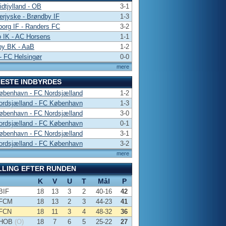
dtjylland - OB
3-1
rjyske - Brøndby IF
1-3
borg IF - Randers FC
3-2
 IK - AC Horsens
1-1
by BK - AaB
1-2
 FC Helsingør
0-0
mere
ESTE INDBYRDES
øbenhavn - FC Nordsjælland
1-2
ordsjælland - FC København
1-3
øbenhavn - FC Nordsjælland
3-0
ordsjælland - FC København
0-1
øbenhavn - FC Nordsjælland
3-1
ordsjælland - FC København
3-2
mere
LLING EFTER RUNDEN
K
V
U
T
Mål
P
BIF
18
13
3
2
40-16
42
FCM
18
13
2
3
44-23
41
FCN
18
11
3
4
48-32
36
HOB
(O)
18
7
6
5
25-22
27