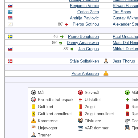
Benjamin Verbic
Rilwan Hassa
Carlos Zeca
Tim Sparv
Andrija Pavlovic
Gustav Wikh
86'
Pieros Sotiriou
Alexander Sør
46'
Pierre Bengtsson
Paul Onuachu
86'
Danny Amankwaa
Marc Dal Hen
86'
Jan Gregus
Mikkel Duelu
Ståle Solbakken
Jess Thorup
Peter Ankersen
Mål
Selvmål
Mål
Brændt straffespark
Udskiftet
Ind
Gult kort
2x gul
Rød
Gult kort annulleret
2x gul annulleret
Rød
Karantæne
Tilskuere
Do
Linjevogter
VAR dommer
Fje
Træner