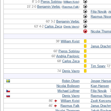
8' 1-0
Pieros Sotiriou
(
William Kvist
)
15' 2-0
Benjamin Verbic
(
Rasmus Falk
)
Filip Novák
(
A
Rasmus Niss
60' 3-2
Benjamin Verbic
63' 4-2
Carlos Zeca
(
Denis Vavro
)
Nicolaj Thom
38'
William Kvist
Janus Drach
60'
Pieros Sotiriou
60'
Andrija Pavlovic
68'
Carlos Zeca
Tim Sparv
72'
74'
Denis Vavro
Robin Olsen
Jesper Hanse
Nicolai Boilesen
Kian Hansen
Michael Lüftner
Filip Novák
Denis Vavro
Rasmus Niss
86'
William Kvist
Zsolt Korcsm
46'
Rasmus Falk
Janus Drach
Nicolaj Thomsen
Jakob Poulse