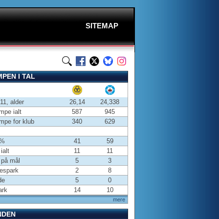
SITEMAP
PEN I TAL
-11, alder
26,14
24,338
pe ialt
587
945
pe for klub
340
629
 %
41
59
ialt
11
11
 på mål
5
3
espark
2
8
de
5
0
ark
14
10
mere
NDEN