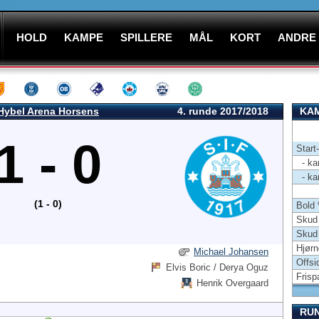
HOLD
KAMPE
SPILLERE
MÅL
KORT
ANDRE
Hybel Arena Horsens
4. runde 2017/2018
KAM
1 - 0
Start
- kam
- kam
(1 - 0)
Bold
Skud 
Skud
Hjørn
Michael Johansen
Offsi
Elvis Boric / Derya Oguz
Frisp
Henrik Overgaard
RU