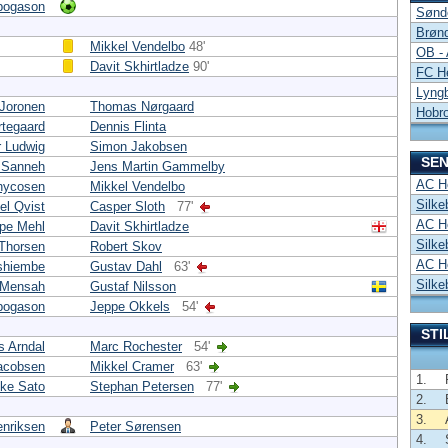
nbogason
Sønd
Brøn
Mikkel Vendelbo
48'
OB -
Davit Skhirtladze
90'
FC He
Lyng
Joronen
Thomas Nørgaard
Hobro
tegaard
Dennis Flinta
r Ludwig
Simon Jakobsen
SEN
 Sanneh
Jens Martin Gammelby
AC Ho
hycosen
Mikkel Vendelbo
Silke
el Qvist
Casper Sloth
77'
AC Ho
pe Mehl
Davit Skhirtladze
Silke
Thorsen
Robert Skov
AC Ho
shiembe
Gustav Dahl
63'
Silke
 Mensah
Gustaf Nilsson
nbogason
Jeppe Okkels
54'
STI
s Arndal
Marc Rochester
54'
acobsen
Mikkel Cramer
63'
1.
ke Sato
Stephan Petersen
77'
2.
3.
nriksen
Peter Sørensen
4.