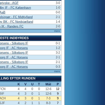
erjyske - AGF
3-0
dby IF - FC København
1-0
 AaB
0-0
lsingør - FC Midtjylland
2-1
by BK - FC Nordsjælland
1-4
 IK - Randers FC
2-0
mere
ESTE INDBYRDES
rsens - Silkeborg IF
0-1
borg IF - AC Horsens
1-2
rsens - Silkeborg IF
3-2
borg IF - AC Horsens
2-1
rsens - Silkeborg IF
2-1
borg IF - AC Horsens
0-3
mere
LLING EFTER RUNDEN
K
V
U
T
Mål
P
FCN
4
4
0
0
12-6
12
BIF
4
3
0
1
12-6
9
ACH
4
3
0
1
7-3
9
SJF
4
2
1
1
8-3
7