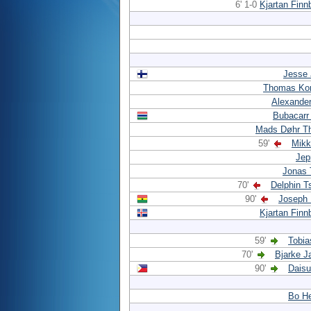
6' 1-0
Kjartan Fin
Jesse 
Thomas Kor
Alexande
Bubacarr
Mads Døhr T
59'
Mikk
Jep
Jonas 
70'
Delphin T
90'
Joseph
Kjartan Fin
59'
Tobia
70'
Bjarke J
90'
Daisu
Bo He