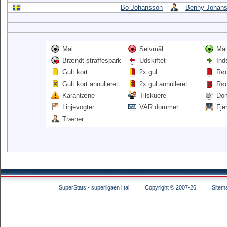
Bo Johansson
Benny Johan
Mål
Selvmål
Mål
Brændt straffespark
Udskiftet
Ind
Gult kort
2x gul
Rød
Gult kort annulleret
2x gul annulleret
Rød
Karantæne
Tilskuere
Do
Linjevogter
VAR dommer
Fje
Træner
SuperStats - superligaen i tal
Copyright © 2007-26
Sitem