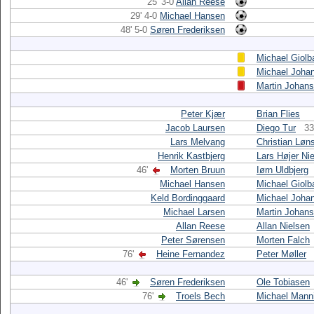
25' 3-0
Allan Reese
29' 4-0
Michael Hansen
48' 5-0
Søren Frederiksen
Michael Giolb
Michael Joha
Martin Johan
Peter Kjær
Brian Flies
Jacob Laursen
Diego Tur
33
Lars Melvang
Christian Løn
Henrik Kastbjerg
Lars Højer Ni
46'
Morten Bruun
Iørn Uldbjerg
Michael Hansen
Michael Giolb
Keld Bordinggaard
Michael Joha
Michael Larsen
Martin Johan
Allan Reese
Allan Nielsen
Peter Sørensen
Morten Falch
76'
Heine Fernandez
Peter Møller
46'
Søren Frederiksen
Ole Tobiasen
76'
Troels Bech
Michael Mann