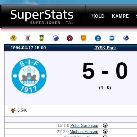
HOLD
KAMPE
1994-04-17 15:00
JYSK Park
5 - 0
(4 - 0)
6.546
16' 1-0
Peter Sørensen
21' 2-0
Michael Hansen